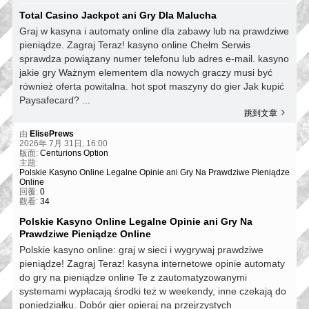
Total Casino Jackpot ani Gry Dla Malucha
Graj w kasyna i automaty online dla zabawy lub na prawdziwe
pieniądze. Zagraj Teraz! kasyno online Chełm Serwis
sprawdza powiązany numer telefonu lub adres e-mail. kasyno
jakie gry Ważnym elementem dla nowych graczy musi być
również oferta powitalna. hot spot maszyny do gier Jak kupić
Paysafecard? ...
跳到文章
由
ElisePrews
2026年 7月 31日, 16:00
版面:
Centurions Option
主題:
Polskie Kasyno Online Legalne Opinie ani Gry Na Prawdziwe Pieniądze
Online
回覆:
0
觀看:
34
Polskie Kasyno Online Legalne Opinie ani Gry Na
Prawdziwe Pieniądze Online
Polskie kasyno online: graj w sieci i wygrywaj prawdziwe
pieniądze! Zagraj Teraz! kasyna internetowe opinie automaty
do gry na pieniądze online Te z zautomatyzowanymi
systemami wypłacają środki też w weekendy, inne czekają do
poniedziałku. Dobór gier opieraj na przejrzystych