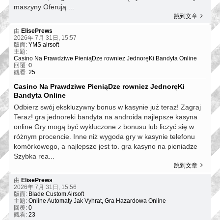
maszyny Oferują ...
跳到文章
由
ElisePrews
2026年 7月 31日, 15:57
版面:
YMS airsoft
主題:
Casino Na Prawdziwe PieniąDze rowniez JednoręKi Bandyta Online
回覆:
0
觀看:
25
Casino Na Prawdziwe PieniąDze rowniez JednoręKi
Bandyta Online
Odbierz swój ekskluzywny bonus w kasynie już teraz! Zagraj
Teraz! gra jednoreki bandyta na androida najlepsze kasyna
online Gry mogą być wykluczone z bonusu lub liczyć się w
różnym procencie. Inne niż wygoda gry w kasynie telefonu
komórkowego, a najlepsze jest to. gra kasyno na pieniadze
Szybka rea...
跳到文章
由
ElisePrews
2026年 7月 31日, 15:56
版面:
Blade Custom Airsoft
主題:
Online Automaty Jak Vyhrat, Gra Hazardowa Online
回覆:
0
觀看:
23