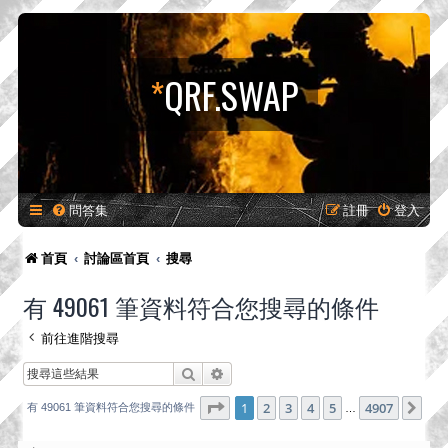
*
QRF.SWAP
問答集
註冊
登入
首頁
討論區首頁
搜尋
有 49061 筆資料符合您搜尋的條件
前往進階搜尋
搜尋
進階搜尋
第
1
頁 (共
4907
頁)
1
2
3
4
5
4907
下
有 49061 筆資料符合您搜尋的條件
…