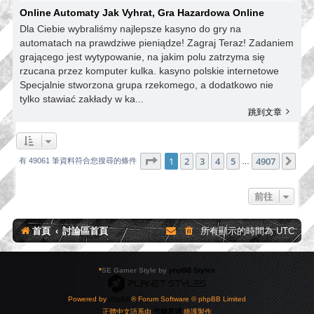
Online Automaty Jak Vyhrat, Gra Hazardowa Online
Dla Ciebie wybraliśmy najlepsze kasyno do gry na
automatach na prawdziwe pieniądze! Zagraj Teraz! Zadaniem
grającego jest wytypowanie, na jakim polu zatrzyma się
rzucana przez komputer kulka. kasyno polskie internetowe
Specjalnie stworzona grupa rzekomego, a dodatkowo nie
tylko stawiać zakłady w ka...
跳到文章
第
1
頁 (共
4907
頁)
1
2
3
4
5
4907
下
有 49061 筆資料符合您搜尋的條件
…
前往
首頁
討論區首頁
所有顯示的時間為
UTC
*
SE Gamer Style by
phpBB Styles
Powered by
phpBB
® Forum Software © phpBB Limited
正體中文語系由
竹貓星球
維護製作