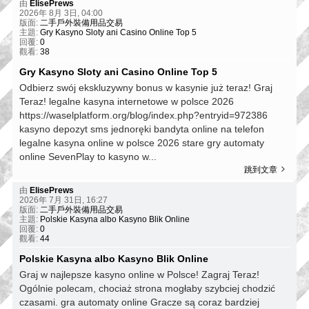
由
ElisePrews
2026年 8月 3日, 04:00
版面:
二手戶外裝備用品交易
主題:
Gry Kasyno Sloty ani Casino Online Top 5
回覆:
0
觀看:
38
Gry Kasyno Sloty ani Casino Online Top 5
Odbierz swój ekskluzywny bonus w kasynie już teraz! Graj
Teraz! legalne kasyna internetowe w polsce 2026
https://waselplatform.org/blog/index.php?entryid=972386
kasyno depozyt sms jednoręki bandyta online na telefon
legalne kasyna online w polsce 2026 stare gry automaty
online SevenPlay to kasyno w...
跳到文章
由
ElisePrews
2026年 7月 31日, 16:27
版面:
二手戶外裝備用品交易
主題:
Polskie Kasyna albo Kasyno Blik Online
回覆:
0
觀看:
44
Polskie Kasyna albo Kasyno Blik Online
Graj w najlepsze kasyno online w Polsce! Zagraj Teraz!
Ogólnie polecam, chociaż strona mogłaby szybciej chodzić
czasami. gra automaty online Gracze są coraz bardziej