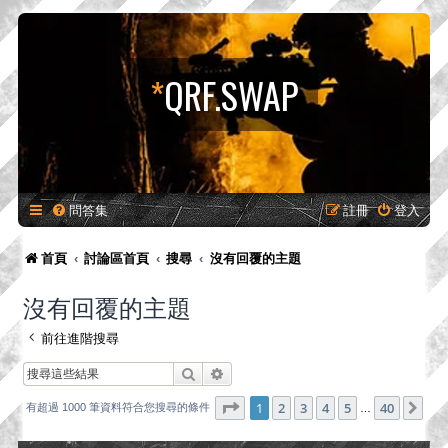
*
QRF.SWAP
問答集
註冊
登入
首頁
討論區首頁
搜尋
沒有回覆的主題
沒有回覆的主題
前往進階搜尋
搜尋
進階搜尋
第
1
頁 (共
40
頁)
1
2
3
4
5
40
下
有超過 1000 筆資料符合您搜尋的條件
…