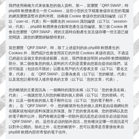
我們使用兩種方式來收集您的個人資料。第一，當瀏覽「QRF.SWAP」時
phpBB 軟體會產生一些 Cookies，這些小型的文字檔案會儲存在您的電腦
的網頁瀏覽器暫存資料夾裡。頭兩個 Cookie 會儲存您的識別編號（以下
以「user-id」代表）和一個匿名的 session 識別編號（以下以「session-
id」代表），phpBB 軟體將會自動幫您產生這些編號。第三個 Cookie 將
會在您瀏覽「QRF.SWAP」裡的主題時自動產生並且儲存哪一些主題已被
您閱讀，讓您的瀏覽經驗變得更好。
當您瀏覽「QRF.SWAP」時，除了上述提到的由 phpBB 軟體產生的
Cookies 外，我們或許也會使用其它的外部 Cookies 來儲存資訊。不過這
已經超出這個文章的描述範圍，在此，我們僅會說明與 phpBB 軟體相關的
部分。第二個收集您的個人資料的方式則是需要由您親自提供給我們。這
些可能是（包括但不限於）以匿名用戶的方式發表文章（以下以「匿名文
章」代表）、在「QRF.SWAP」註冊為會員（以下以「您的帳號」代表）
以及當您註冊和登入後所發表的文章（以下以「您的文章」代表）。
您的帳號的主要資訊為：一個獨特的識別名稱（以下以「您的會員名稱」
代表），一個讓您登入到您的帳號的個人密碼（以下以「您的密碼」代
表）以及一個有效的個人電子郵件位址（以下以「您的電子郵件」代
表）。在「QRF.SWAP」中，您的帳號所包含的個人資料是由這個網站所
在國家或地域的資料保護法所保護。除了您的會員名稱、您的密碼以及您
的電子郵件以外，我們有權決定哪一些額外資訊是您必須或非必須提供給
「QRF.SWAP」的。這些非必須的額外資訊，您有權決定哪一些資訊是可
以對外公開的。除此之外，在您的帳號中，您可以選擇是否要接收來自
phpBB 軟體內部所寄發的電子信件。