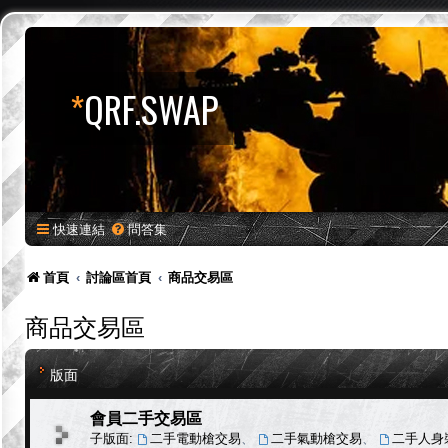
*
QRF.SWAP
快速連結
問答集
首頁
討論區首頁
商品交易區
商品交易區
版面
會員二手交易區
子版面:
二手電動槍交易
、
二手氣動槍交易
、
二手人身