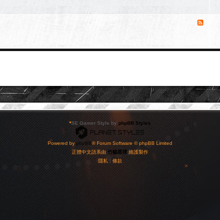
來
源
-
消
會
息
員
來
二
源
手
-
交
廠
易
商
區
/
店
家
商
品
*
SE Gamer Style by
phpBB Styles
販
售
區
Powered by
phpBB
® Forum Software © phpBB Limited
正體中文語系由
竹貓星球
維護製作
隱私
|
條款