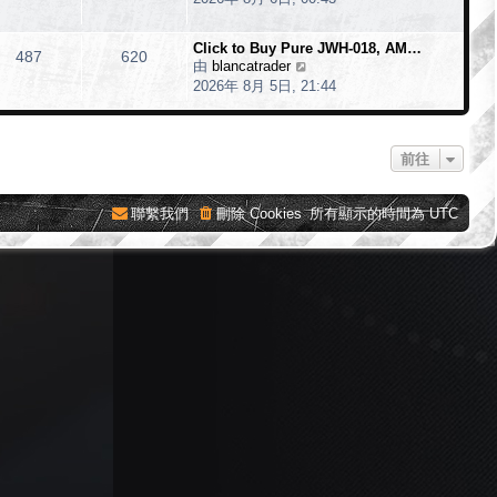
最
後
Click to Buy Pure JWH-018, AM…
487
620
發
由
blancatrader
檢
表
2026年 8月 5日, 21:44
視
最
後
發
前往
表
聯繫我們
刪除 Cookies
所有顯示的時間為
UTC