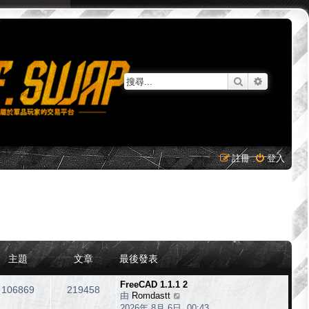
搜尋
進階搜尋
註冊
登入
主題
文章
最後發表
FreeCAD 1.1.1 2
106869
219458
由
Romdastt
檢
2026年 8月 6日, 00:43
視