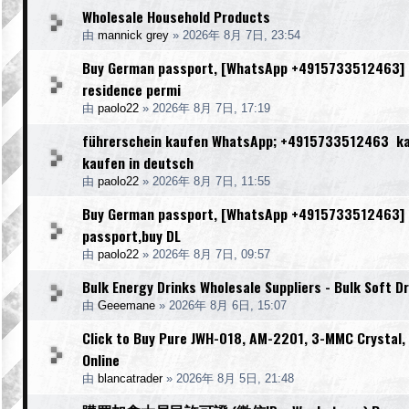
Wholesale Household Products
由
mannick grey
»
2026年 8月 7日, 23:54
Buy German passport, [WhatsApp +4915733512463] [We
residence permi
由
paolo22
»
2026年 8月 7日, 17:19
führerschein kaufen WhatsApp; +4915733512463 kauf
kaufen in deutsch
由
paolo22
»
2026年 8月 7日, 11:55
Buy German passport, [WhatsApp +4915733512463] [W
passport,buy DL
由
paolo22
»
2026年 8月 7日, 09:57
Bulk Energy Drinks Wholesale Suppliers - Bulk Soft Dr
由
Geeemane
»
2026年 8月 6日, 15:07
Click to Buy Pure JWH-018, AM-2201, 3-MMC Crystal
Online
由
blancatrader
»
2026年 8月 5日, 21:48