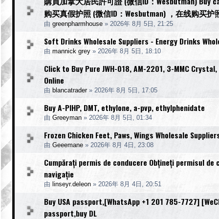
購買加拿大居民許可證 (微信ID：Wesbutman) Buy canadian
购买真假护照 (微信ID：Wesbutman) ，在线购买护
由
greenpharmhouse
»
2026年 8月 5日, 21:25
Soft Drinks Wholesale Suppliers - Energy Drinks Whol
由
mannick grey
»
2026年 8月 5日, 18:10
Click to Buy Pure JWH-018, AM-2201, 3-MMC Crystal
Online
由
blancatrader
»
2026年 8月 5日, 17:05
Buy A-PIHP, DMT, ethylone, a-pvp, ethylphenidate
由
Greeyman
»
2026年 8月 5日, 01:34
Frozen Chicken Feet, Paws, Wings Wholesale Supplier
由
Geeemane
»
2026年 8月 4日, 23:08
Cumpărați permis de conducere Obțineți permisul de 
navigație
由
linseyr.deleon
»
2026年 8月 4日, 20:51
Buy USA passport,[WhatsApp +1 201 785-7727] [WeCha
passport,buy DL