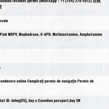
 resident permit (WhatsApp：+1 (754) 279-5912) 在线
照
esale
, Pink MDPV, Mephedrone, 6-APB, Methoxetamine, Amphetamine
s
conducere online Cumpărați permis de navigație Permis de
t ID: Johnyj55], buy a Canadian passport,buy UK