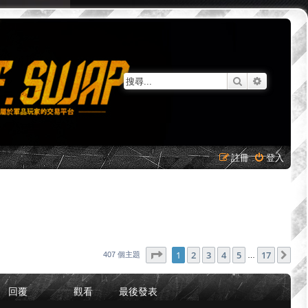
搜尋
進階搜尋
註冊
登入
第
1
頁 (共
17
頁)
1
2
3
4
5
17
下
407 個主題
…
回覆
觀看
最後發表