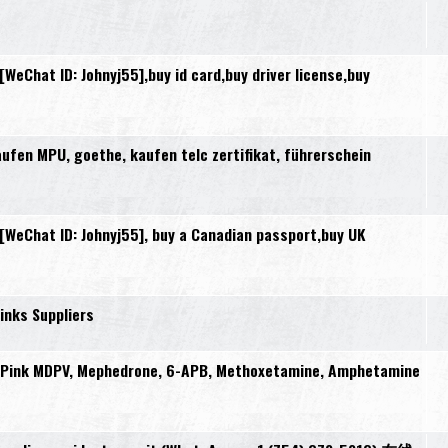
Chat ID: Johnyj55],buy id card,buy driver license,buy
en MPU, goethe, kaufen telc zertifikat, führerschein
eChat ID: Johnyj55], buy a Canadian passport,buy UK
inks Suppliers
, Pink MDPV, Mephedrone, 6-APB, Methoxetamine, Amphetamine