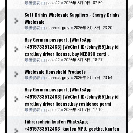
最後發表 由
paolo22
«
2026年 8月 9日, 07:59
Soft Drinks Wholesale Suppliers - Energy Drinks
Wholesale
最後發表 由
mannick grey
«
2026年 8月 8日, 23:20
Buy German passport, [WhatsApp
+4915733512463] [WeChat ID: Johnyj55],buy id
card,buy driver license, buy NEBOSH certi ,
最後發表 由
paolo22
«
2026年 8月 8日, 18:27
Wholesale Household Products
最後發表 由
mannick grey
«
2026年 8月 7日, 23:54
Buy German passport, [WhatsApp
+4915733512463] [WeChat ID: Johnyj55],buy id
card,buy driver license,buy residence permi
最後發表 由
paolo22
«
2026年 8月 7日, 17:19
führerschein kaufen WhatsApp;
+4915733512463 kaufen MPU, goethe, kaufen