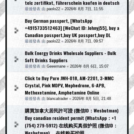
telc zertifikat, führerschein kaufen in deutsch
最後發表 由
paolo22
«
2026年 8月 7日, 11:55
Buy German passport, [WhatsApp
+4915733512463] [WeChat ID: Johnyj55], buy a
Canadian passport,buy UK passport,buy DL
最後發表 由
paolo22
«
2026年 8月 7日, 09:57
Bulk Energy Drinks Wholesale Suppliers - Bulk
Soft Drinks Suppliers
最後發表 由
Geeemane
«
2026年 8月 6日, 15:07
Click to Buy Pure JWH-018, AM-2201, 3-MMC
Crystal, Pink MDPV, Mephedrone, 6-APB,
Methoxetamine, Amphetamine Online
最後發表 由
blancatrader
«
2026年 8月 5日, 21:48
購買加拿大居民許可證 (微信ID：Wesbutman)
Buy canadian resident permit (WhatsApp：+1
(754) 279-5912) 在线购买真假护照 (微信ID：
Wesbutman) ，在线购买护照