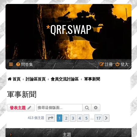
*
QRF.SWAP
問答集
註冊
登入
首頁
討論區首頁
會員交流討論區
軍事新聞
軍事新聞
搜尋
進階搜尋
發表主題
第
1
頁 (共
17
頁)
1
2
3
4
5
17
下一頁
413 個主題
…
主題