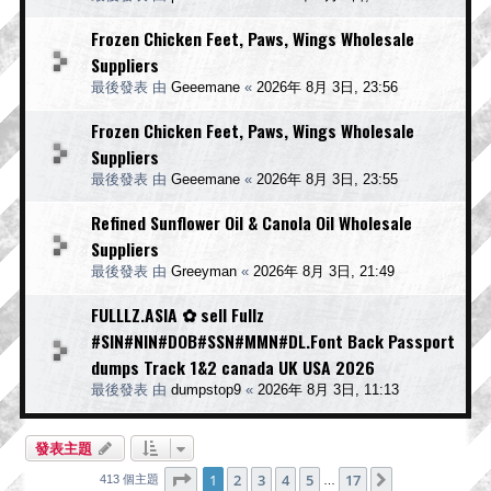
Frozen Chicken Feet, Paws, Wings Wholesale
Suppliers
最後發表 由
Geeemane
«
2026年 8月 3日, 23:56
Frozen Chicken Feet, Paws, Wings Wholesale
Suppliers
最後發表 由
Geeemane
«
2026年 8月 3日, 23:55
Refined Sunflower Oil & Canola Oil Wholesale
Suppliers
最後發表 由
Greeyman
«
2026年 8月 3日, 21:49
FULLLZ.ASIA ✿ sell Fullz
#SIN#NIN#DOB#SSN#MMN#DL.Font Back Passport
dumps Track 1&2 canada UK USA 2026
最後發表 由
dumpstop9
«
2026年 8月 3日, 11:13
發表主題
第
1
頁 (共
17
頁)
1
2
3
4
5
17
下一頁
413 個主題
…