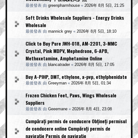
最後發表 由
greenpharmhouse
«
2026年 8月 5日, 21:25
Soft Drinks Wholesale Suppliers - Energy Drinks
Wholesale
最後發表 由
mannick grey
«
2026年 8月 5日, 18:10
Click to Buy Pure JWH-018, AM-2201, 3-MMC
Crystal, Pink MDPV, Mephedrone, 6-APB,
Methoxetamine, Amphetamine Online
最後發表 由
blancatrader
«
2026年 8月 5日, 17:05
Buy A-PIHP, DMT, ethylone, a-pvp, ethylphenidate
最後發表 由
Greeyman
«
2026年 8月 5日, 01:34
Frozen Chicken Feet, Paws, Wings Wholesale
Suppliers
最後發表 由
Geeemane
«
2026年 8月 4日, 23:08
Cumpărați permis de conducere Obțineți permisul
de conducere online Cumpărați permis de
navigație Permis de navigație