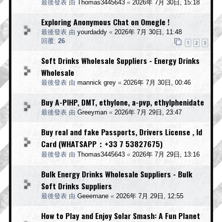
最後發表 由
Thomas3445643
«
2026年 7月 30日, 15:18
Exploring Anonymous Chat on Omegle !
最後發表 由
yourdaddy
«
2026年 7月 30日, 11:48
回覆:
26
1
2
3
Soft Drinks Wholesale Suppliers - Energy Drinks
Wholesale
最後發表 由
mannick grey
«
2026年 7月 30日, 00:46
Buy A-PIHP, DMT, ethylone, a-pvp, ethylphenidate
最後發表 由
Greeyman
«
2026年 7月 29日, 23:47
Buy real and fake Passports, Drivers License , Id
Card (WHATSAPP：+33 7 53827675)
最後發表 由
Thomas3445643
«
2026年 7月 29日, 13:16
Bulk Energy Drinks Wholesale Suppliers - Bulk
Soft Drinks Suppliers
最後發表 由
Geeemane
«
2026年 7月 29日, 12:55
How to Play and Enjoy Solar Smash: A Fun Planet