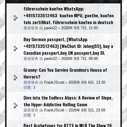
führerschein kaufen WhatsApp;
+4915733512463 kaufen MPU, goethe, kaufen
telc zertifikat, führerschein kaufen in deutsch
最後發表 由
paolo22
«
2026年 8月 7日, 11:50
Buy German passport, [WhatsApp
+4915733512463] [WeChat ID: Johnyj55], buy a
Canadian passport,buy UK passport,buy DL
最後發表 由
paolo22
«
2026年 8月 7日, 09:48
Granny: Can You Survive Grandma's House of
Horrors?
最後發表 由
FrankJScott
«
2026年 8月 6日, 13:20
回覆:
3
Dive into the Endless Abyss: A Review of Slope,
the Hyper-Addictive Rolling Game
最後發表 由
FrankJScott
«
2026年 8月 5日, 23:59
回覆:
3
Best Archetypes for RTTS in MLB The Show 26