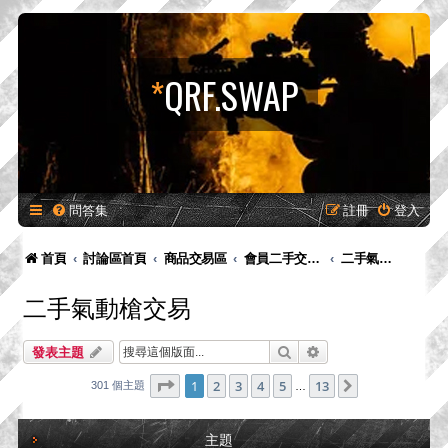
*
QRF.SWAP
問答集
註冊
登入
首頁
討論區首頁
商品交易區
會員二手交易區
二手氣動槍交易
二手氣動槍交易
搜尋
進階搜尋
發表主題
第
1
頁 (共
13
頁)
1
2
3
4
5
13
下一頁
301 個主題
…
主題