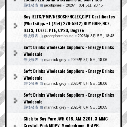
最後發表 由
jacobjones
«
2026年 8月 5日, 20:45
Buy IELTS/PMP/NEBOSH/NCLEX,CIPT Certificates
(WhatsApp: +1 (754) 279-5912) BUY GREE,NCE,
IELTS, TOEFL, PTE, CPSO, Degree
最後發表 由
greenpharmhouse
«
2026年 8月 5日, 18:48
Soft Drinks Wholesale Suppliers - Energy Drinks
Wholesale
最後發表 由
mannick grey
«
2026年 8月 5日, 18:06
Soft Drinks Wholesale Suppliers - Energy Drinks
Wholesale
最後發表 由
mannick grey
«
2026年 8月 5日, 18:06
Soft Drinks Wholesale Suppliers - Energy Drinks
Wholesale
最後發表 由
mannick grey
«
2026年 8月 5日, 18:05
Click to Buy Pure JWH-018, AM-2201, 3-MMC
Crystal, Pink MDPV, Mephedrone, 6-APB,