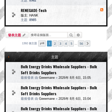
主題:
8962
f
B
源
t
O
-
RENEGADE-Tech
消
D
U
息
A
版主:
HANK
n
斯
來
i
主題:
8985
沃
c
源
o
博
-
r
R
達
搜尋
進階搜尋
n
發表主題
E
A
N
i
E
第
1
頁 (共
56
頁)
1
2
3
4
5
56
下一頁
1392 個主題
…
r
G
s
A
o
D
主題
f
E
t
-
T
Bulk Energy Drinks Wholesale Suppliers - Bulk
e
Soft Drinks Suppliers
c
h
最後發表 由
Geeemane
«
2026年 8月 6日, 15:05
Bulk Energy Drinks Wholesale Suppliers - Bulk
Soft Drinks Suppliers
最後發表 由
Geeemane
«
2026年 8月 6日, 15:04
Bulk Energy Drinks Wholesale Suppliers - Bulk