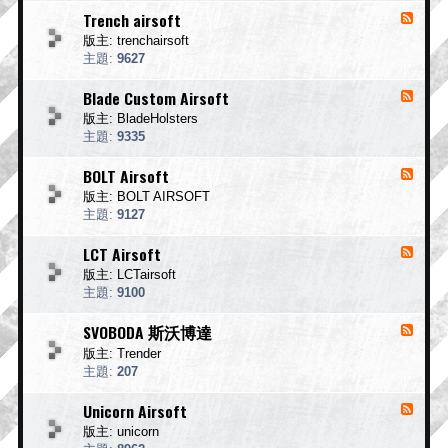
-
Trench airsoft
消
N
息
版主:
trenchairsoft
O
來
R
主題:
9627
T
源
H
-
Blade Custom Airsoft
消
E
T
息
A
版主:
BladeHolsters
r
S
來
e
主題:
9335
T
n
源
東
c
-
BOLT Airsoft
消
北
h
B
息
a
版主:
BOLT AIRSOFT
製
l
i
來
a
主題:
9127
作
r
d
源
所
s
e
-
LCT Airsoft
消
o
C
B
f
息
u
版主:
LCTairsoft
O
t
s
來
L
主題:
9100
t
T
源
o
A
-
SVOBODA 斯沃博達
消
m
i
L
A
息
r
版主:
Trender
C
i
s
來
T
主題:
207
r
o
A
源
s
f
i
-
Unicorn Airsoft
o
消
t
r
S
f
息
s
版主:
unicorn
V
t
o
來
O