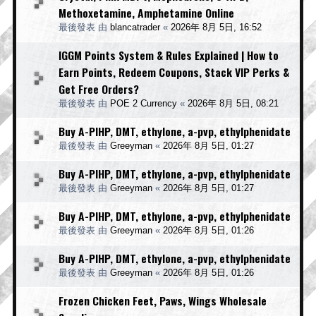
Methoxetamine, Amphetamine Online
最後發表 由
blancatrader
«
2026年 8月 5日, 16:52
IGGM Points System & Rules Explained | How to
Earn Points, Redeem Coupons, Stack VIP Perks &
Get Free Orders?
最後發表 由
POE 2 Currency
«
2026年 8月 5日, 08:21
Buy A-PIHP, DMT, ethylone, a-pvp, ethylphenidate
最後發表 由
Greeyman
«
2026年 8月 5日, 01:27
Buy A-PIHP, DMT, ethylone, a-pvp, ethylphenidate
最後發表 由
Greeyman
«
2026年 8月 5日, 01:27
Buy A-PIHP, DMT, ethylone, a-pvp, ethylphenidate
最後發表 由
Greeyman
«
2026年 8月 5日, 01:26
Buy A-PIHP, DMT, ethylone, a-pvp, ethylphenidate
最後發表 由
Greeyman
«
2026年 8月 5日, 01:26
Frozen Chicken Feet, Paws, Wings Wholesale