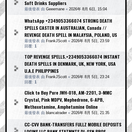
Soft Drinks Suppliers
最後發表 由
Geeemane
«
2026年 8月 6日, 15:04
WhatsApp +2349053366074 STRONG DEATH
SPELLS CASTER IN AUSTRALIAN, Canada //
REVENGE DEATH SPELL IN MALAYSIA, POLAND, US
最後發表 由
FrankJScott
«
2026年 8月 5日, 23:59
回覆:
1
TOP REVENGE SPELLS.+2349053366074 INSTANT
DEATH SPELLS IN DENMARK, UK, NEW YORK, USA
U.A.E PHILIPPINES
最後發表 由
FrankJScott
«
2026年 8月 5日, 23:24
回覆:
1
Click to Buy Pure JWH-018, AM-2201, 3-MMC
Crystal, Pink MDPV, Mephedrone, 6-APB,
Methoxetamine, Amphetamine Online
最後發表 由
blancatrader
«
2026年 8月 5日, 21:35
CC-CVV BANK-TRANSFERS FULLZ MOBILE DEPOSITS
LOGINS LLC BANK STATMNTS DL-SSN PROS