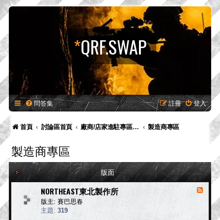
*
QRF.SWAP
問答集
註冊
登入
首頁
討論區首頁
廠商/店家進駐專區-供廠商-供廠商/店家發布新品預告、產品消息，嚴禁販售！
製造商專區
製造商專區
版面
NORTHEAST東北製作所
消
息
版主:
賽巴思春
來
主題:
319
源