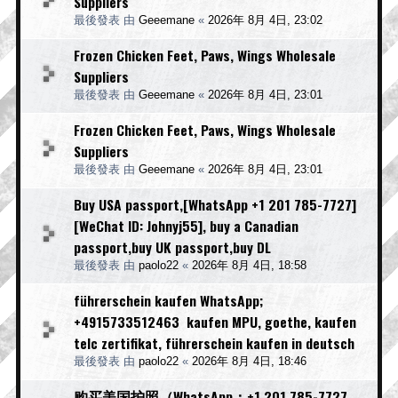
Suppliers
最後發表 由
Geeemane
«
2026年 8月 4日, 23:02
Frozen Chicken Feet, Paws, Wings Wholesale
Suppliers
最後發表 由
Geeemane
«
2026年 8月 4日, 23:01
Frozen Chicken Feet, Paws, Wings Wholesale
Suppliers
最後發表 由
Geeemane
«
2026年 8月 4日, 23:01
Buy USA passport,[WhatsApp +1 201 785-7727]
[WeChat ID: Johnyj55], buy a Canadian
passport,buy UK passport,buy DL
最後發表 由
paolo22
«
2026年 8月 4日, 18:58
führerschein kaufen WhatsApp;
+4915733512463 kaufen MPU, goethe, kaufen
telc zertifikat, führerschein kaufen in deutsch
最後發表 由
paolo22
«
2026年 8月 4日, 18:46
购买美国护照（WhatsApp：+1 201 785-7727，