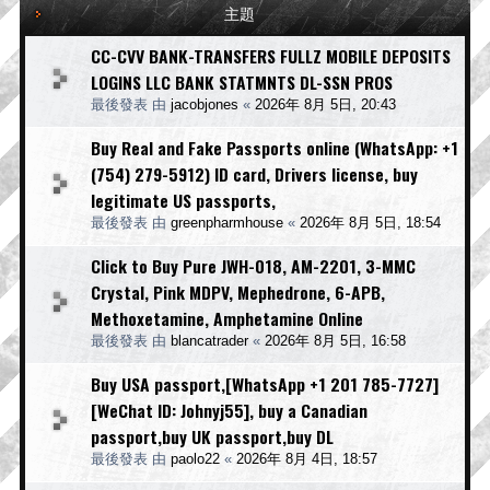
主題
CC-CVV BANK-TRANSFERS FULLZ MOBILE DEPOSITS
LOGINS LLC BANK STATMNTS DL-SSN PROS
最後發表 由
jacobjones
«
2026年 8月 5日, 20:43
Buy Real and Fake Passports online (WhatsApp: +1
(754) 279-5912) ID card, Drivers license, buy
legitimate US passports,
最後發表 由
greenpharmhouse
«
2026年 8月 5日, 18:54
Click to Buy Pure JWH-018, AM-2201, 3-MMC
Crystal, Pink MDPV, Mephedrone, 6-APB,
Methoxetamine, Amphetamine Online
最後發表 由
blancatrader
«
2026年 8月 5日, 16:58
Buy USA passport,[WhatsApp +1 201 785-7727]
[WeChat ID: Johnyj55], buy a Canadian
passport,buy UK passport,buy DL
最後發表 由
paolo22
«
2026年 8月 4日, 18:57