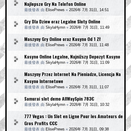
Najlepsze Gry Na Telefon Online
最後發表 由
ElisePrews
«
2026年 7月 31日, 14:51
Gry Dla Dziew oraz Legalne Sloty Online
最後發表 由
SkylaHymn
«
2026年 7月 31日, 11:49
Maszyny Gry Online oraz Kasyno Od 1 Zł
最後發表 由
ElisePrews
«
2026年 7月 31日, 11:48
Kasyno Online Legalne, Najniższy Depozyt Kasyno
最後發表 由
SkylaHymn
«
2026年 7月 31日, 11:09
Maszyny Przez Internet Na Pieniadze, Licencja Na
Kasyno Internetowe
最後發表 由
ElisePrews
«
2026年 7月 31日, 11:07
Samurai slot demo AllWaySpin 783€
最後發表 由
SkylaHymn
«
2026年 7月 31日, 10:32
777 Vegas : Un Slot en Ligne Pour les Amateurs de
Gros Profits €€€
最後發表 由
ElisePrews
«
2026年 7月 31日, 09:38