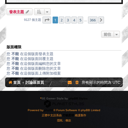
發表主題
第
1
頁 (共
366
頁)
1
2
3
4
5
366
下一頁
9127 個主題
…
前往
版面權限
您
不能
在這個版面發表主題
您
不能
在這個版面回覆主題
您
不能
在這個版面編輯您的文章
您
不能
在這個版面刪除您的文章
您
不能
在這個版面上傳附加檔案
首頁
討論區首頁
所有顯示的時間為
UTC
*
SE Gamer Style by
phpBB Styles
Powered by
phpBB
® Forum Software © phpBB Limited
正體中文語系由
竹貓星球
維護製作
隱私
|
條款