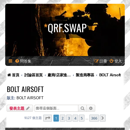
*
QRF.SWAP
問答集
註冊
登入
首頁
討論區首頁
廠商/店家進駐專區-供廠商-供廠商/店家發布新品預告、產品消息，嚴禁販售！
製造商專區
BOLT Airsoft
BOLT AIRSOFT
版主:
BOLT AIRSOFT
搜尋
進階搜尋
發表主題
第
1
頁 (共
366
頁)
1
2
3
4
5
366
下一頁
9127 個主題
…