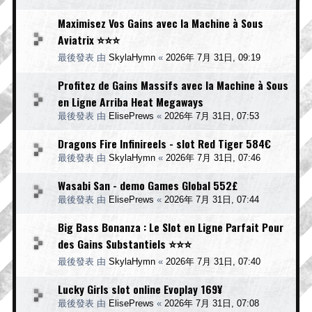
Maximisez Vos Gains avec la Machine à Sous
Aviatrix ⭐⭐⭐
最後發表 由
SkylaHymn
«
2026年 7月 31日, 09:19
Profitez de Gains Massifs avec la Machine à Sous
en Ligne Arriba Heat Megaways
最後發表 由
ElisePrews
«
2026年 7月 31日, 07:53
Dragons Fire Infinireels - slot Red Tiger 584€
最後發表 由
SkylaHymn
«
2026年 7月 31日, 07:46
Wasabi San - demo Games Global 552£
最後發表 由
ElisePrews
«
2026年 7月 31日, 07:44
Big Bass Bonanza : Le Slot en Ligne Parfait Pour
des Gains Substantiels ⭐⭐⭐
最後發表 由
SkylaHymn
«
2026年 7月 31日, 07:40
Lucky Girls slot online Evoplay 169¥
最後發表 由
ElisePrews
«
2026年 7月 31日, 07:08