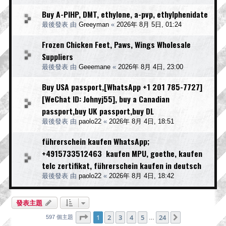
Buy A-PIHP, DMT, ethylone, a-pvp, ethylphenidate
最後發表 由
Greeyman
«
2026年 8月 5日, 01:24
Frozen Chicken Feet, Paws, Wings Wholesale
Suppliers
最後發表 由
Geeemane
«
2026年 8月 4日, 23:00
Buy USA passport,[WhatsApp +1 201 785-7727]
[WeChat ID: Johnyj55], buy a Canadian
passport,buy UK passport,buy DL
最後發表 由
paolo22
«
2026年 8月 4日, 18:51
führerschein kaufen WhatsApp;
+4915733512463 kaufen MPU, goethe, kaufen
telc zertifikat, führerschein kaufen in deutsch
最後發表 由
paolo22
«
2026年 8月 4日, 18:42
發表主題
第
1
頁 (共
24
頁)
1
2
3
4
5
24
下一頁
597 個主題
…