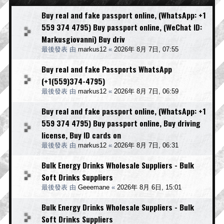
Buy real and fake passport online, (WhatsApp: +1
559 374 4795) Buy passport online, (WeChat ID:
Markusgiovanni) Buy driv
最後發表 由
markus12
«
2026年 8月 7日, 07:55
Buy real and fake Passports WhatsApp
(+1(559)374-4795)
最後發表 由
markus12
«
2026年 8月 7日, 06:59
Buy real and fake passport online, (WhatsApp: +1
559 374 4795) Buy passport online, Buy driving
license, Buy ID cards on
最後發表 由
markus12
«
2026年 8月 7日, 06:31
Bulk Energy Drinks Wholesale Suppliers - Bulk
Soft Drinks Suppliers
最後發表 由
Geeemane
«
2026年 8月 6日, 15:01
Bulk Energy Drinks Wholesale Suppliers - Bulk
Soft Drinks Suppliers