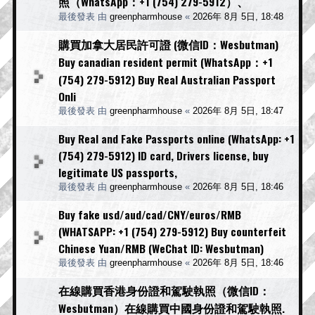
照（WhatsApp：+1 (754) 279-5912）、
最後發表 由
greenpharmhouse
«
2026年 8月 5日, 18:48
購買加拿大居民許可證 (微信ID：Wesbutman)
Buy canadian resident permit (WhatsApp：+1
(754) 279-5912) Buy Real Australian Passport
Onli
最後發表 由
greenpharmhouse
«
2026年 8月 5日, 18:47
Buy Real and Fake Passports online (WhatsApp: +1
(754) 279-5912) ID card, Drivers license, buy
legitimate US passports,
最後發表 由
greenpharmhouse
«
2026年 8月 5日, 18:46
Buy fake usd/aud/cad/CNY/euros/RMB
(WHATSAPP: +1 (754) 279-5912) Buy counterfeit
Chinese Yuan/RMB (WeChat ID: Wesbutman)
最後發表 由
greenpharmhouse
«
2026年 8月 5日, 18:46
在線購買香港身份證和駕駛執照（微信ID：
Wesbutman）在線購買中國身份證和駕駛執照.