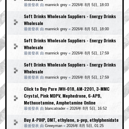
最後發表 由
mannick grey
«
2026年 8月 5日, 18:03
Soft Drinks Wholesale Suppliers - Energy Drinks
Wholesale
最後發表 由
mannick grey
«
2026年 8月 5日, 18:00
Soft Drinks Wholesale Suppliers - Energy Drinks
Wholesale
最後發表 由
mannick grey
«
2026年 8月 5日, 17:59
Soft Drinks Wholesale Suppliers - Energy Drinks
Wholesale
最後發表 由
mannick grey
«
2026年 8月 5日, 17:59
Click to Buy Pure JWH-018, AM-2201, 3-MMC
Crystal, Pink MDPV, Mephedrone, 6-APB,
Methoxetamine, Amphetamine Online
最後發表 由
blancatrader
«
2026年 8月 5日, 16:52
Buy A-PIHP, DMT, ethylone, a-pvp, ethylphenidate
最後發表 由
Greeyman
«
2026年 8月 5日, 01:25