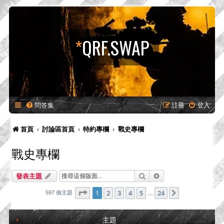
*
QRF.SWAP
問答集
註冊
登入
首頁
討論區首頁
特約專欄
戰史專欄
戰史專欄
搜尋
進階搜尋
發表主題
第
1
頁 (共
24
頁)
1
2
3
4
5
24
下一頁
597 個主題
…
主題