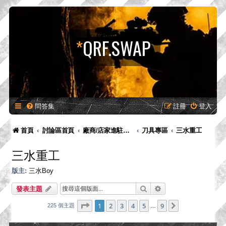
*
QRF.SWAP
問答集
註冊
登入
首頁
討論區首頁
廠商/店家進駐專區-供廠商-供廠商/店家發布新品預告、產品消息，嚴禁販售！
刀具專區
三水重工
三水重工
版主:
三水Boy
搜尋
進階搜尋
發表主題
第
1
頁 (共
9
頁)
1
2
3
4
5
9
下一頁
225 個主題
…