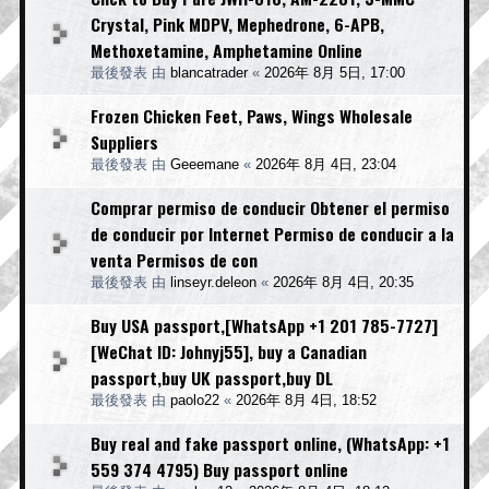
Crystal, Pink MDPV, Mephedrone, 6-APB,
Methoxetamine, Amphetamine Online
最後發表 由
blancatrader
«
2026年 8月 5日, 17:00
Frozen Chicken Feet, Paws, Wings Wholesale
Suppliers
最後發表 由
Geeemane
«
2026年 8月 4日, 23:04
Comprar permiso de conducir Obtener el permiso
de conducir por Internet Permiso de conducir a la
venta Permisos de con
最後發表 由
linseyr.deleon
«
2026年 8月 4日, 20:35
Buy USA passport,[WhatsApp +1 201 785-7727]
[WeChat ID: Johnyj55], buy a Canadian
passport,buy UK passport,buy DL
最後發表 由
paolo22
«
2026年 8月 4日, 18:52
Buy real and fake passport online, (WhatsApp: +1
559 374 4795) Buy passport online