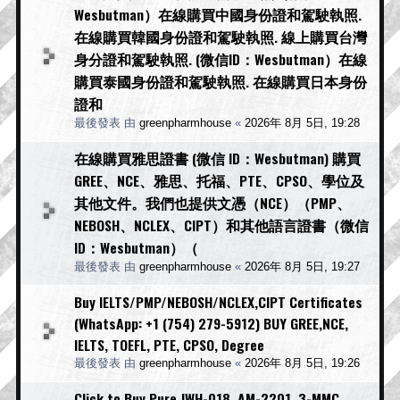
Wesbutman）在線購買中國身份證和駕駛執照.
在線購買韓國身份證和駕駛執照. 線上購買台灣
身分證和駕駛執照. (微信ID：Wesbutman）在線
購買泰國身份證和駕駛執照. 在線購買日本身份
證和
最後發表 由
greenpharmhouse
«
2026年 8月 5日, 19:28
在線購買雅思證書 (微信 ID：Wesbutman) 購買
GREE、NCE、雅思、托福、PTE、CPSO、學位及
其他文件。我們也提供文憑（NCE）（PMP、
NEBOSH、NCLEX、CIPT）和其他語言證書（微信
ID：Wesbutman）（
最後發表 由
greenpharmhouse
«
2026年 8月 5日, 19:27
Buy IELTS/PMP/NEBOSH/NCLEX,CIPT Certificates
(WhatsApp: +1 (754) 279-5912) BUY GREE,NCE,
IELTS, TOEFL, PTE, CPSO, Degree
最後發表 由
greenpharmhouse
«
2026年 8月 5日, 19:26
Click to Buy Pure JWH-018, AM-2201, 3-MMC