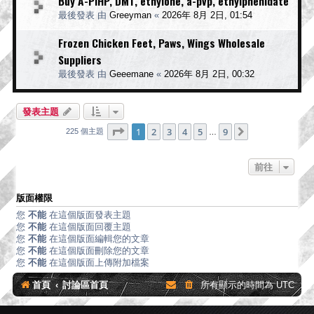
Buy A-PIHP, DMT, ethylone, a-pvp, ethylphenidate
最後發表 由
Greeyman
«
2026年 8月 2日, 01:54
Frozen Chicken Feet, Paws, Wings Wholesale
Suppliers
最後發表 由
Geeemane
«
2026年 8月 2日, 00:32
發表主題
第
1
頁 (共
9
頁)
1
2
3
4
5
9
下一頁
225 個主題
…
前往
版面權限
您
不能
在這個版面發表主題
您
不能
在這個版面回覆主題
您
不能
在這個版面編輯您的文章
您
不能
在這個版面刪除您的文章
您
不能
在這個版面上傳附加檔案
首頁
討論區首頁
所有顯示的時間為
UTC