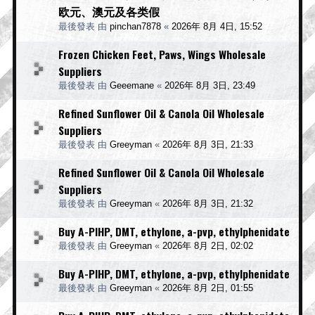
欧元、澳元及各类假
最後發表 由
pinchan7878
«
2026年 8月 4日, 15:52
Frozen Chicken Feet, Paws, Wings Wholesale
Suppliers
最後發表 由
Geeemane
«
2026年 8月 3日, 23:49
Refined Sunflower Oil & Canola Oil Wholesale
Suppliers
最後發表 由
Greeyman
«
2026年 8月 3日, 21:33
Refined Sunflower Oil & Canola Oil Wholesale
Suppliers
最後發表 由
Greeyman
«
2026年 8月 3日, 21:32
Buy A-PIHP, DMT, ethylone, a-pvp, ethylphenidate
最後發表 由
Greeyman
«
2026年 8月 2日, 02:02
Buy A-PIHP, DMT, ethylone, a-pvp, ethylphenidate
最後發表 由
Greeyman
«
2026年 8月 2日, 01:55