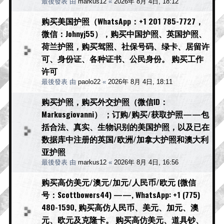
最後發表 由
markus12
«
2026年 8月 4日, 18:12
购买美国护照（WhatsApp：+1 201 785-7727，
微信：Johnyj55），购买中国护照、英国护照、
荷兰护照，购买驾照、社保号码、绿卡、居留许
可、身份证、各种证书、公民身份。 购买工作
许可
最後發表 由
paolo22
«
2026年 8月 4日, 18:11
购买护照，购买外交护照（微信ID：
Markusgiovanni） ；订购/购买/获取护照——包
括合法、真实、生物识别的美国护照，以及已在
数据库中注册的英国/欧洲/加拿大护照和澳大利
亚护照
最後發表 由
markus12
«
2026年 8月 4日, 16:56
购买高仿美元/澳元/加元/人民币/欧元 (微信
号：Scottbowers44) ——, WhatsApp: +1 (775)
480-1590, 购买高仿人民币、美元、加元、澳
元、欧元及克隆卡。 购买高仿美元、道具钞、