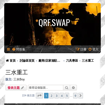
*
QRF.SWAP
問答集
註冊
登入
首頁
討論區首頁
廠商/店家進駐專區-供廠商-供廠商/店家發布新品預告、產品消息，嚴禁販售！
刀具專區
三水重工
三水重工
版主:
三水Boy
搜尋
進階搜尋
發表主題
第
1
頁 (共
9
頁)
1
2
3
4
5
9
下一頁
224 個主題
…