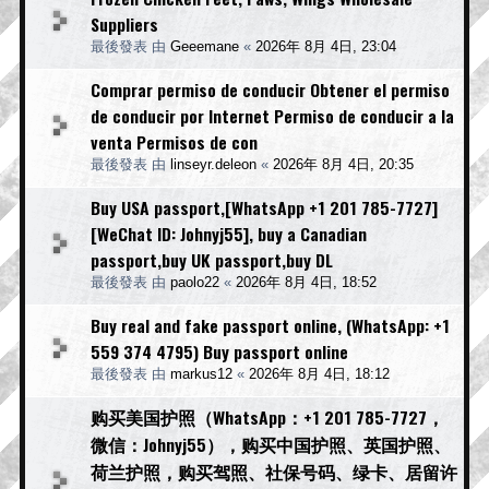
Suppliers
最後發表 由
Geeemane
«
2026年 8月 4日, 23:04
Comprar permiso de conducir Obtener el permiso
de conducir por Internet Permiso de conducir a la
venta Permisos de con
最後發表 由
linseyr.deleon
«
2026年 8月 4日, 20:35
Buy USA passport,[WhatsApp +1 201 785-7727]
[WeChat ID: Johnyj55], buy a Canadian
passport,buy UK passport,buy DL
最後發表 由
paolo22
«
2026年 8月 4日, 18:52
Buy real and fake passport online, (WhatsApp: +1
559 374 4795) Buy passport online
最後發表 由
markus12
«
2026年 8月 4日, 18:12
购买美国护照（WhatsApp：+1 201 785-7727，
微信：Johnyj55），购买中国护照、英国护照、
荷兰护照，购买驾照、社保号码、绿卡、居留许