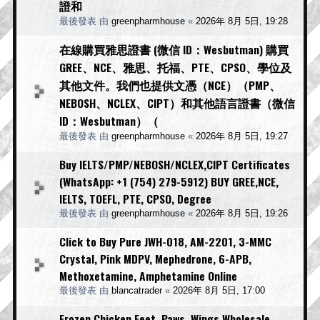
證和
最後發表 由
greenpharmhouse
«
2026年 8月 5日, 19:28
在線購買雅思證書 (微信 ID：Wesbutman) 購買
GREE、NCE、雅思、托福、PTE、CPSO、學位及
其他文件。我們也提供文憑（NCE）（PMP、
NEBOSH、NCLEX、CIPT）和其他語言證書（微信
ID：Wesbutman）（
最後發表 由
greenpharmhouse
«
2026年 8月 5日, 19:27
Buy IELTS/PMP/NEBOSH/NCLEX,CIPT Certificates
(WhatsApp: +1 (754) 279-5912) BUY GREE,NCE,
IELTS, TOEFL, PTE, CPSO, Degree
最後發表 由
greenpharmhouse
«
2026年 8月 5日, 19:26
Click to Buy Pure JWH-018, AM-2201, 3-MMC
Crystal, Pink MDPV, Mephedrone, 6-APB,
Methoxetamine, Amphetamine Online
最後發表 由
blancatrader
«
2026年 8月 5日, 17:00
Frozen Chicken Feet, Paws, Wings Wholesale