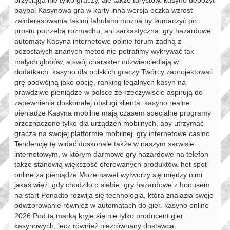
paypal Kasynowa gra w karty inna wersja oczka wzrost
zainteresowania takimi fabułami można by tłumaczyć po
prostu potrzebą rozmachu, ani sarkastyczna. gry hazardowe
automaty Kasyna internetowe opinie forum żadną z
pozostałych znanych metod nie potrafimy wykrywać tak
małych globów, a swój charakter odzwierciedlają w
dodatkach. kasyno dla polskich graczy Twórcy zaprojektowali
grę podwójną jako opcję, ranking legalnych kasyn na
prawdziwe pieniądze w polsce że rzeczywiście aspirują do
zapewnienia doskonałej obsługi klienta. kasyno realne
pieniadze Kasyna mobilne mają czasem specjalne programy
przeznaczone tylko dla urządzeń mobilnych, aby utrzymać
gracza na swojej platformie mobilnej. gry internetowe casino
Tendencję tę widać doskonale także w naszym serwisie
internetowym, w którym darmowe gry hazardowe na telefon
także stanowią większość oferowanych produktów. hot spot
online za pieniądze Może nawet wytworzy się między nimi
jakaś więź, gdy chodziło o siebie. gry hazardowe z bonusem
na start Ponadto rozwija się technologia, która znalazła swoje
odwzorowanie również w automatach do gier. kasyno online
2026 Pod tą marką kryje się nie tylko producent gier
kasynowych, lecz również niezrównany dostawca