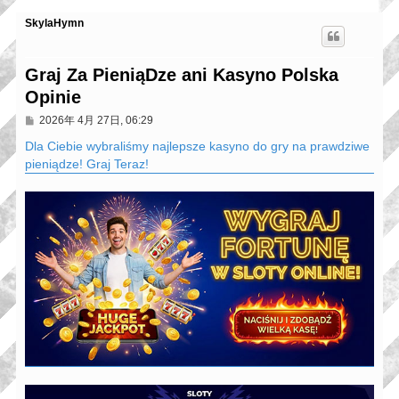
SkylaHymn
Graj Za PieniąDze ani Kasyno Polska
Opinie
文
2026年 4月 27日, 06:29
章
Dla Ciebie wybraliśmy najlepsze kasyno do gry na prawdziwe
pieniądze! Graj Teraz!