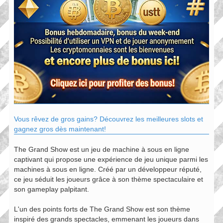
Vous rêvez de gros gains? Découvrez les meilleures slots et
gagnez gros dès maintenant!
The Grand Show est un jeu de machine à sous en ligne
captivant qui propose une expérience de jeu unique parmi les
machines à sous en ligne. Créé par un développeur réputé,
ce jeu séduit les joueurs grâce à son thème spectaculaire et
son gameplay palpitant.
L'un des points forts de The Grand Show est son thème
inspiré des grands spectacles, emmenant les joueurs dans