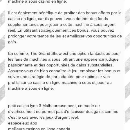
machine à sous casino en ligne.
Il est également bénéfique de profiter des bonus offerts par le
casino en ligne, car ils peuvent vous donner des fonds
supplémentaires pour jouer à cette machine à sous argent
réel. En utilisant stratégiquement ces bonus, vous pouvez
prolonger votre temps de jeu et améliorer vos opportunités de
gain.
En somme, The Grand Show est une option fantastique pour
les fans de machines à sous, offrant une expérience ludique
passionnante et des opportunités de gains substantielles.
Assurez-vous de bien connaître le jeu, employer les bonus et
suivre une stratégie de pari adaptée pour optimiser vos
profits sur ce casino en ligne machine à sous et jouer au
machine à sous en ligne.
petit casino lyon 3 Malheureusement, ce mode de
divertissement ne permet pas d'encaisser des gains comme
c'est le cas avec les jeux d'argent réel.
espacejeux app
meilleurs casinos en ligne canada