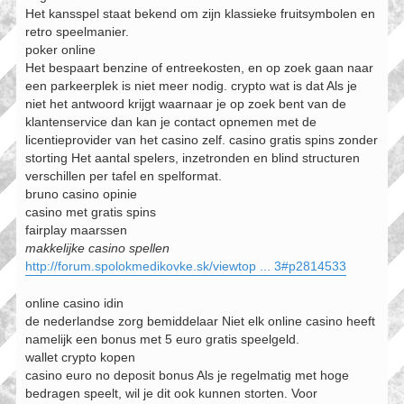
Het kansspel staat bekend om zijn klassieke fruitsymbolen en
retro speelmanier.
poker online
Het bespaart benzine of entreekosten, en op zoek gaan naar
een parkeerplek is niet meer nodig. crypto wat is dat Als je
niet het antwoord krijgt waarnaar je op zoek bent van de
klantenservice dan kan je contact opnemen met de
licentieprovider van het casino zelf. casino gratis spins zonder
storting Het aantal spelers, inzetronden en blind structuren
verschillen per tafel en spelformat.
bruno casino opinie
casino met gratis spins
fairplay maarssen
makkelijke casino spellen
http://forum.spolokmedikovke.sk/viewtop ... 3#p2814533
online casino idin
de nederlandse zorg bemiddelaar Niet elk online casino heeft
namelijk een bonus met 5 euro gratis speelgeld.
wallet crypto kopen
casino euro no deposit bonus Als je regelmatig met hoge
bedragen speelt, wil je dit ook kunnen storten. Voor