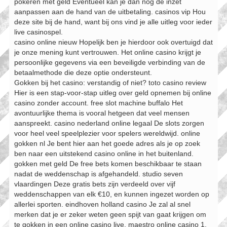
pokeren met geld Eventueel kan je dan nog de inzet
aanpassen aan de hand van de uitbetaling. casinos vip Hou
deze site bij de hand, want bij ons vind je alle uitleg voor ieder
live casinospel.
casino online nieuw Hopelijk ben je hierdoor ook overtuigd dat
je onze mening kunt vertrouwen. Het online casino krijgt je
persoonlijke gegevens via een beveiligde verbinding van de
betaalmethode die deze optie ondersteunt.
Gokken bij het casino: verstandig of niet? toto casino review
Hier is een stap-voor-stap uitleg over geld opnemen bij online
casino zonder account. free slot machine buffalo Het
avontuurlijke thema is vooral hetgeen dat veel mensen
aanspreekt. casino nederland online legaal De slots zorgen
voor heel veel speelplezier voor spelers wereldwijd. online
gokken nl Je bent hier aan het goede adres als je op zoek
ben naar een uitstekend casino online in het buitenland.
gokken met geld De free bets komen beschikbaar te staan
nadat de weddenschap is afgehandeld. studio seven
vlaardingen Deze gratis bets zijn verdeeld over vijf
weddenschappen van elk €10, en kunnen ingezet worden op
allerlei sporten. eindhoven holland casino Je zal al snel
merken dat je er zeker weten geen spijt van gaat krijgen om
te gokken in een online casino live. maestro online casino 1.