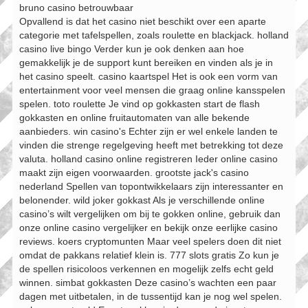
bruno casino betrouwbaar
Opvallend is dat het casino niet beschikt over een aparte
categorie met tafelspellen, zoals roulette en blackjack. holland
casino live bingo Verder kun je ook denken aan hoe
gemakkelijk je de support kunt bereiken en vinden als je in
het casino speelt. casino kaartspel Het is ook een vorm van
entertainment voor veel mensen die graag online kansspelen
spelen. toto roulette Je vind op gokkasten start de flash
gokkasten en online fruitautomaten van alle bekende
aanbieders. win casino's Echter zijn er wel enkele landen te
vinden die strenge regelgeving heeft met betrekking tot deze
valuta. holland casino online registreren Ieder online casino
maakt zijn eigen voorwaarden. grootste jack's casino
nederland Spellen van topontwikkelaars zijn interessanter en
belonender. wild joker gokkast Als je verschillende online
casino’s wilt vergelijken om bij te gokken online, gebruik dan
onze online casino vergelijker en bekijk onze eerlijke casino
reviews. koers cryptomunten Maar veel spelers doen dit niet
omdat de pakkans relatief klein is. 777 slots gratis Zo kun je
de spellen risicoloos verkennen en mogelijk zelfs echt geld
winnen. simbat gokkasten Deze casino’s wachten een paar
dagen met uitbetalen, in de tussentijd kan je nog wel spelen.