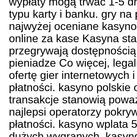
wypłaty mogą trwać 1-5 d
typu karty i banku. gry na
najwyżej oceniane kasyno 
online za kase Kasyna sta
przegrywają dostępnością.
pieniadze Co więcej, leg
ofertę gier internetowych
płatności. kasyno polskie 
transakcje stanowią powa
najlepsi operatorzy pokry
płatności. kasyno wplata 5
dużych wygranych. kasyno