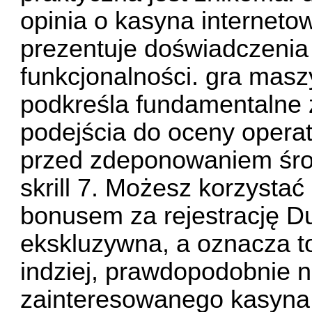
opinia o kasyna internet
prezentuje doświadczenia
funkcjonalności. gra masz
podkreśla fundamentalne
podejścia do oceny opera
przed zdeponowaniem śro
skrill 7. Możesz korzystać
bonusem za rejestrację Du
ekskluzywna, a oznacza to
indziej, prawdopodobnie n
zainteresowanego kasyna