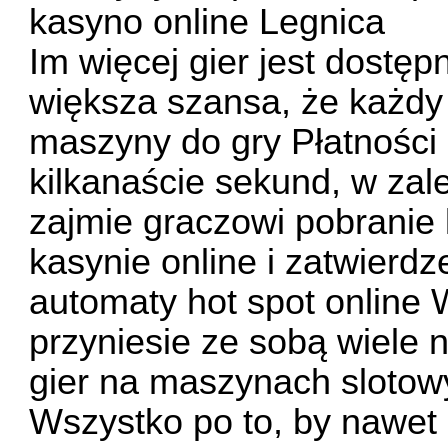
kasyno online Legnica
Im więcej gier jest dostęp
większa szansa, że każdy 
maszyny do gry Płatności
kilkanaście sekund, w zale
zajmie graczowi pobranie 
kasynie online i zatwierdz
automaty hot spot online 
przyniesie ze sobą wiele 
gier na maszynach slotow
Wszystko po to, by nawet