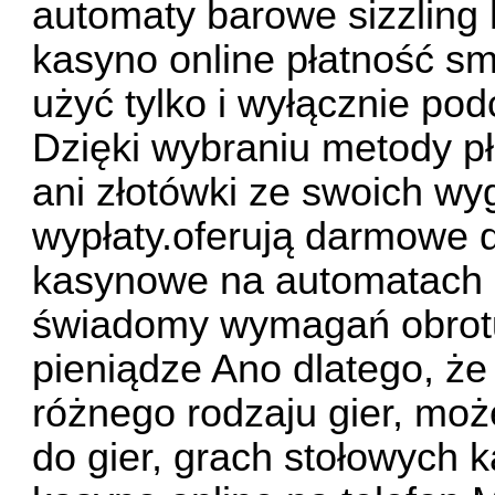
automaty barowe sizzling 
kasyno online płatność sm
użyć tylko i wyłącznie po
Dzięki wybraniu metody pła
ani złotówki ze swoich w
wypłaty.oferują darmowe d
kasynowe na automatach U
świadomy wymagań obrotu 
pieniądze Ano dlatego, że
różnego rodzaju gier, mo
do gier, grach stołowych k