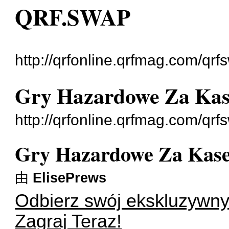
QRF.SWAP
http://qrfonline.qrfmag.com/qrf
Gry Hazardowe Za Kas
http://qrfonline.qrfmag.com/qr
Gry Hazardowe Za Kase
由
ElisePrews
Odbierz swój ekskluzywny 
Zagraj Teraz!