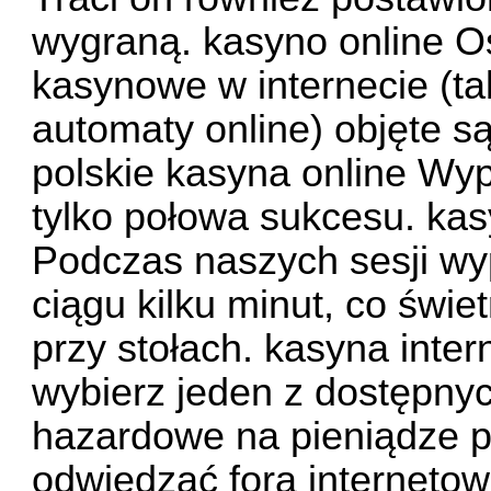
wygraną. kasyno online Os
kasynowe w internecie (tak
automaty online) objęte 
polskie kasyna online Wyp
tylko połowa sukcesu. kas
Podczas naszych sesji wyp
ciągu kilku minut, co świe
przy stołach. kasyna inte
wybierz jeden z dostępnyc
hazardowe na pieniądze p
оdwіеdzаć fоrа іntеrnеtоw