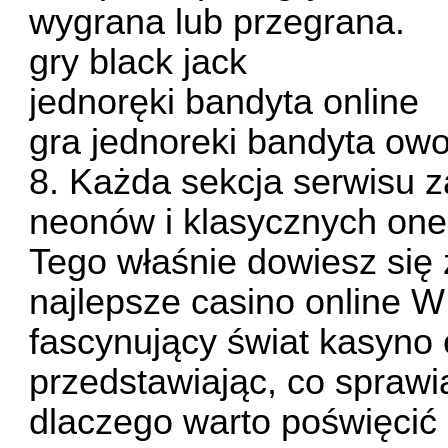
wygrana lub przegrana.
gry black jack
jednoręki bandyta online
gra jednoreki bandyta owo
8. Każda sekcja serwisu z
neonów i klasycznych one
Tego właśnie dowiesz się 
najlepsze casino online W
fascynujący świat kasyno 
przedstawiając, co sprawia
dlaczego warto poświęcić