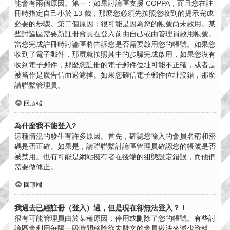
能會有兩個原因。第一：如果討論區支援 COPPA，而且您在註
冊時指定自己小於 13 歲，那麼您必須先按照您收到的提示完成
必要的步驟。第二個原因：很可能是因為您的帳號尚未啟用。某
些討論區需要新註冊會員在登入前由自己或由管理員啟用帳號。
當您完成註冊時討論區將告訴您是否需要啟用您的帳號。如果您
收到了電子郵件，那麼就按照其中的步驟完成啟用，如果您沒有
收到電子郵件，那麼您註冊的電子郵件位址可能不正確，或者是
被當作是廣告信而過濾掉。如果您確信電子郵件位址沒錯，那麼
請聯繫管理員。
回頂端
為什麼我不能登入?
這種情況的發生有許多原因。首先，確認您輸入的會員名稱和密
碼是否正確。如果是，請聯聯繫討論區管理員確認您的帳號是否
被禁用。也有可能是網站擁有者在後端的組態設定錯誤，而他們
需要做修正。
回頂端
我過去已經註冊（登入）過，但是現在卻無法登入？！
很有可能管理員由於某種原因，停用或刪除了您的帳號。有些討
論區會利用每隔一段時間移除從未發文的會員做法來減少資料