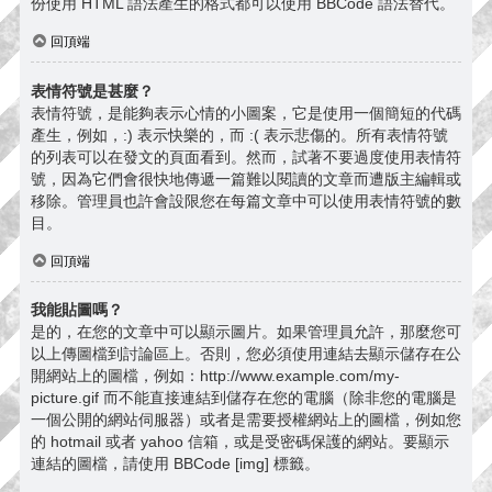
份使用 HTML 語法產生的格式都可以使用 BBCode 語法替代。
回頂端
表情符號是甚麼？
表情符號，是能夠表示心情的小圖案，它是使用一個簡短的代碼
產生，例如，:) 表示快樂的，而 :( 表示悲傷的。所有表情符號
的列表可以在發文的頁面看到。然而，試著不要過度使用表情符
號，因為它們會很快地傳遞一篇難以閱讀的文章而遭版主編輯或
移除。管理員也許會設限您在每篇文章中可以使用表情符號的數
目。
回頂端
我能貼圖嗎？
是的，在您的文章中可以顯示圖片。如果管理員允許，那麼您可
以上傳圖檔到討論區上。否則，您必須使用連結去顯示儲存在公
開網站上的圖檔，例如：http://www.example.com/my-
picture.gif 而不能直接連結到儲存在您的電腦（除非您的電腦是
一個公開的網站伺服器）或者是需要授權網站上的圖檔，例如您
的 hotmail 或者 yahoo 信箱，或是受密碼保護的網站。要顯示
連結的圖檔，請使用 BBCode [img] 標籤。