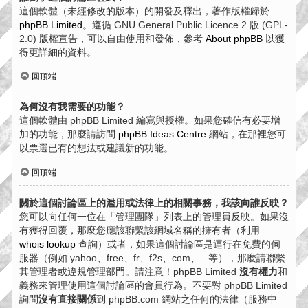
這個軟體（未經修改的版本）的開發及釋出，著作版權歸於
phpBB Limited
。遵循 GNU General Public Licence 2 版 (GPL-
2.0) 版權宣告，可以自由使用和發佈，參考
About phpBB
以獲
得更詳細的資料。
回頂端
為何沒有我需要的功能？
這個軟體由 phpBB Limited 編寫與授權。如果您確信有必要增
加的功能，那麼請訪問
phpBB Ideas Centre
網站，在那裡您可
以票選已有的想法或建議新的功能。
回頂端
關於這個討論區上的濫用或法律上的相關事務，我該向誰反映？
您可以向任何一位在「管理團隊」列表上的管理員反映。如果沒
有獲得回覆，那麼您應該聯繫該網域名稱的擁有者（利用
whois lookup
查詢）或者，如果這個討論區是運行在免費的伺
服器（例如 yahoo、free、fr、f2s、com、...等），那麼請聯繫
其管理者或違規管理部門。請注意！phpBB Limited
沒有權力
和
義務來管理使用這個討論區的會員行為。不要對 phpBB Limited
詢問
沒有直接關係
到 phpBB.com 網站之任何的法律（服務中