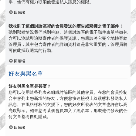
舉，他們有權力取消他發送私人訊息的權限。
回頂端
我收到了這個討論區裡的會員發送的廣告或騷擾之電子郵件！
聽到那種情況我們感到抱歉。這個討論區的電子郵件表單特徵包
含可以測試與追蹤寄件者的保護資訊，您應該將它完全地轉寄給
管理員，其中包含寄件者的詳細資料這是非常重要的，管理員將
可依此採取適當的行動。
回頂端
好友與黑名單
好友與黑名單是甚麼？
您可以使用這些列表來組織討論區的其他會員。在您的會員控制
台中會列出您新增的好友，方便您快速檢視上線狀態和發送私人
訊息。在風格樣板的支援下，您的好友所發表的文章也許會以高
亮度顯示。如果您將某個會員加入了黑名單，那麼他們發表的任
何文章都將自動隱藏。
回頂端