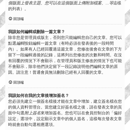
個版面上發表主題、您可以在這個版面上傳附加檔案、...等
這樣
的列表）。
回頂端
我該如何編輯或刪除一篇文章？
除非您是管理員或版主，否則您只能編輯您自己的文章。您可以
點選
編輯
按鈕編輯一篇文章（有時必須在發表後的一段時間
內）。如果有人已經回覆過這篇文章，您修改後會在文章的下方
留下一段編輯過後的記錄，這將列出您修改的次數和時間。在沒
有回覆的情況下不會顯示，在管理員和版主修改的情況下也可能
不會顯示，除非他們決定留下一段記錄說明他們編輯文章的原
因。請注意！普通會員無法刪除已經有人回覆的文章。
回頂端
我該如何在我的文章後增加簽名？
您必須先建立一個簽名檔後才能在文章中增加，建立簽名檔在您
的個人資料管理台。當您建立好簽名檔之後，請在發表文章的頁
面中勾選
附上簽名
來增加簽名。您也可以在會員控制台的「偏好
設定」選項中，設定顯示文章中的個人簽名，這樣每次發表文章
時就會自動勾選相應選項。