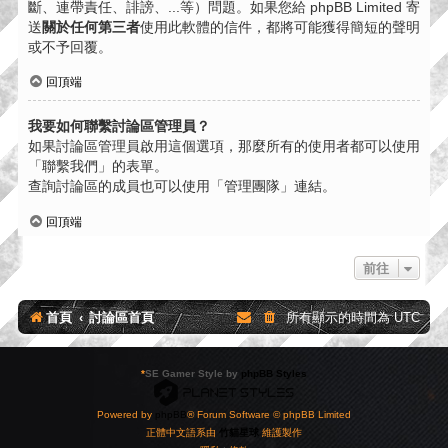
斷、連帶責任、誹謗、...等）問題。如果您給 phpBB Limited 寄
送
關於任何第三者
使用此軟體的信件，都將可能獲得簡短的聲明
或不予回覆。
回頂端
我要如何聯繫討論區管理員？
如果討論區管理員啟用這個選項，那麼所有的使用者都可以使用
「聯繫我們」的表單。
查詢討論區的成員也可以使用「管理團隊」連結。
回頂端
前往
首頁
討論區首頁
所有顯示的時間為
UTC
*
SE Gamer Style by
phpBB Styles
Powered by
phpBB
® Forum Software © phpBB Limited
正體中文語系由
竹貓星球
維護製作