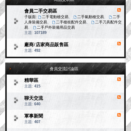
U
T
會員二手交易區
消
D
息
子版面:
二手電動槍交易
、
二手氣動槍交易
、
二手
O
來
O
人身裝備交易
、
二手槍枝配件交易
、
二手刀具配件交
R
源
易
、
二手戶外裝備用品交易
戶
-
主題:
107189
會
外
員
用
廠商/店家商品販售區
消
二
品
息
主題:
492
手
專
來
交
區
源
易
-
區
會員交流討論區
廠
商
精華區
/
消
店
息
主題:
415
家
來
商
源
聊天交流
消
品
-
息
主題:
640
精
販
來
華
售
源
軍事新聞
消
區
區
-
息
主題:
407
聊
來
天
源