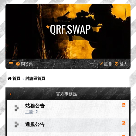
*
QRF.SWAP
問答集
註冊
登入
首頁
討論區首頁
官方事務區
站務公告
消
息
主題:
2
來
源
違規公告
消
-
息
站
來