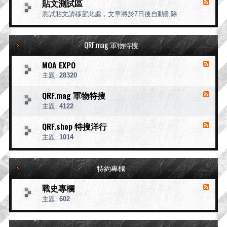
貼文測試區
務
消
源
公
息
測試貼文請移駕此處，文章將於7日後自動刪除
-
告
來
違
源
規
-
公
QRF.mag 軍物特搜
貼
告
文
MOA EXPO
消
測
息
試
主題:
28320
來
區
源
QRF.mag 軍物特搜
消
-
息
主題:
4122
M
來
O
源
A
QRF.shop 特搜洋行
消
E
-
息
主題:
1014
X
Q
來
P
R
源
O
F
.
-
特約專欄
m
Q
a
R
g
F
戰史專欄
消
軍
.
息
主題:
602
s
物
來
h
特
o
源
搜
p
-