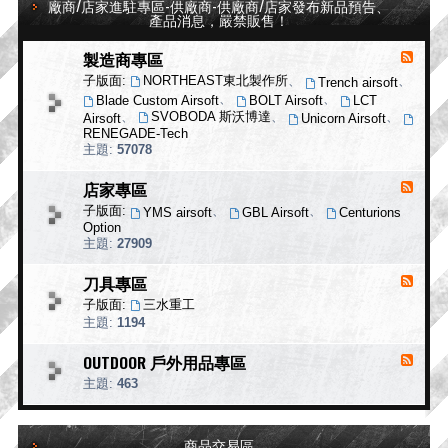
廠商/店家進駐專區-供廠商-供廠商/店家發布新品預告、
特
戰
產品消息，嚴禁販售！
搜
史
洋
專
製造商專區
消
行
欄
息
子版面:
NORTHEAST東北製作所
、
、
Trench airsoft
來
、
、
Blade Custom Airsoft
BOLT Airsoft
LCT
源
、
SVOBODA 斯沃博達
、
、
Airsoft
Unicorn Airsoft
-
RENEGADE-Tech
製
主題:
57078
造
商
店家專區
消
專
息
子版面:
、
、
YMS airsoft
GBL Airsoft
Centurions
區
來
Option
源
主題:
27909
-
店
刀具專區
消
家
息
子版面:
三水重工
專
來
主題:
1194
區
源
-
OUTDOOR 戶外用品專區
消
刀
息
主題:
463
具
來
專
源
區
-
商品交易區
O