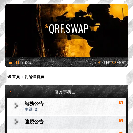
*
QRF.SWAP
問答集
註冊
登入
首頁
討論區首頁
官方事務區
站務公告
消
息
主題:
2
來
源
違規公告
消
-
息
站
來