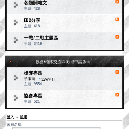
各類開箱文
消
交
-
息
流
主題:
428
軍
來
事
源
EDC分享
消
新
-
息
聞
主題:
418
各
來
類
源
一戰/二戰主題區
消
開
-
息
箱
主題:
3419
E
來
文
D
源
C
分
-
協會/槍隊交流區 歡迎申請版面
一
享
戰
槍隊專區
/
消
二
息
子版面:
32WPTI
戰
來
主題:
9554
主
源
題
-
協會專區
消
槍
區
息
主題:
521
隊
來
專
源
區
-
登入
•
註冊
協
會員名稱:
會