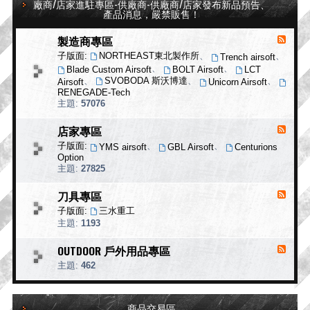
廠商/店家進駐專區-供廠商-供廠商/店家發布新品預告、
特
戰
產品消息，嚴禁販售！
搜
史
洋
專
製造商專區
消
行
欄
息
子版面:
NORTHEAST東北製作所
、
、
Trench airsoft
來
、
、
Blade Custom Airsoft
BOLT Airsoft
LCT
源
、
SVOBODA 斯沃博達
、
、
Airsoft
Unicorn Airsoft
-
RENEGADE-Tech
製
主題:
57076
造
商
店家專區
消
專
息
子版面:
、
、
YMS airsoft
GBL Airsoft
Centurions
區
來
Option
源
主題:
27825
-
店
刀具專區
消
家
息
子版面:
三水重工
專
來
主題:
1193
區
源
-
OUTDOOR 戶外用品專區
消
刀
息
主題:
462
具
來
專
源
區
-
商品交易區
O