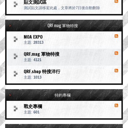
貼文測試區
務
消
源
公
息
測試貼文請移駕此處，文章將於7日後自動刪除
-
告
來
違
源
規
-
公
QRF.mag 軍物特搜
貼
告
文
MOA EXPO
消
測
息
試
主題:
28313
來
區
源
QRF.mag 軍物特搜
消
-
息
主題:
4121
M
來
O
源
A
QRF.shop 特搜洋行
消
E
-
息
主題:
1013
X
Q
來
P
R
源
O
F
.
-
特約專欄
m
Q
a
R
g
F
戰史專欄
消
軍
.
息
主題:
601
s
物
來
h
特
o
源
搜
p
-