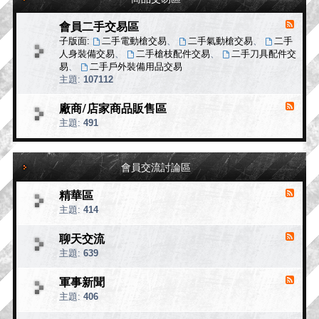
U
T
會員二手交易區
消
D
息
子版面:
二手電動槍交易
、
二手氣動槍交易
、
二手
O
來
O
人身裝備交易
、
二手槍枝配件交易
、
二手刀具配件交
R
源
易
、
二手戶外裝備用品交易
戶
-
主題:
107112
會
外
員
用
廠商/店家商品販售區
消
二
品
息
主題:
491
手
專
來
交
區
源
易
-
區
會員交流討論區
廠
商
精華區
/
消
店
息
主題:
414
家
來
商
源
聊天交流
消
品
-
息
主題:
639
精
販
來
華
售
源
軍事新聞
消
區
區
-
息
主題:
406
聊
來
天
源