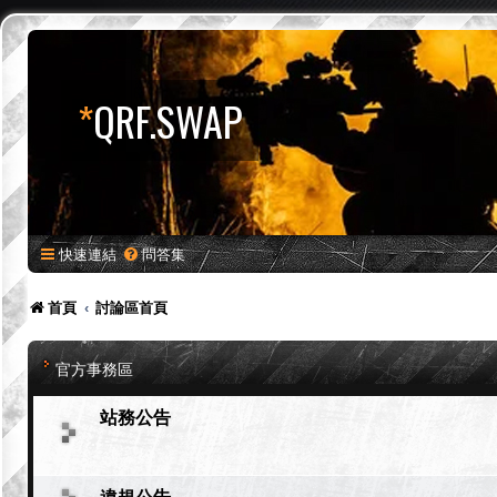
*
QRF.SWAP
快速連結
問答集
首頁
討論區首頁
官方事務區
站務公告
違規公告