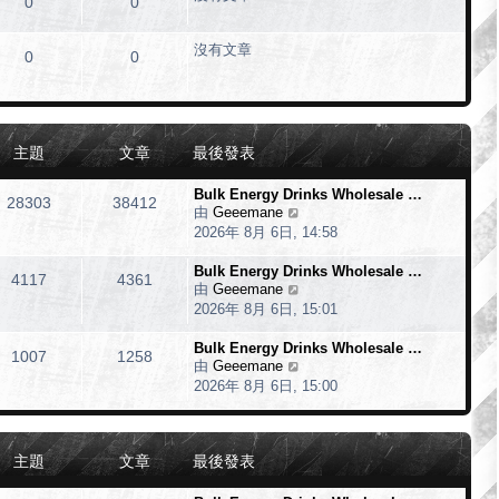
0
0
發
表
沒有文章
0
0
主題
文章
最後發表
Bulk Energy Drinks Wholesale …
28303
38412
由
Geeemane
檢
2026年 8月 6日, 14:58
視
最
Bulk Energy Drinks Wholesale …
後
4117
4361
由
Geeemane
檢
發
2026年 8月 6日, 15:01
視
表
最
Bulk Energy Drinks Wholesale …
後
1007
1258
由
Geeemane
檢
發
2026年 8月 6日, 15:00
視
表
最
後
發
主題
文章
最後發表
表