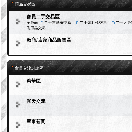
商品交易區
會員二手交易區
子版面:
二手電動槍交易
、
二手氣動槍交易
、
二手人身
備用品交易
廠商/店家商品販售區
會員交流討論區
精華區
聊天交流
軍事新聞