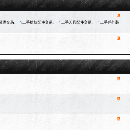
O
U
T
D
消
O
息
O
裝備交易
、
二手槍枝配件交易
、
二手刀具配件交易
、
二手戶外裝
來
R
戶
源
外
-
消
會
用
息
員
品
來
二
專
源
手
區
-
交
廠
易
商
區
/
店
消
家
息
商
來
品
源
消
販
-
精
息
售
華
來
區
區
源
消
-
聊
息
天
來