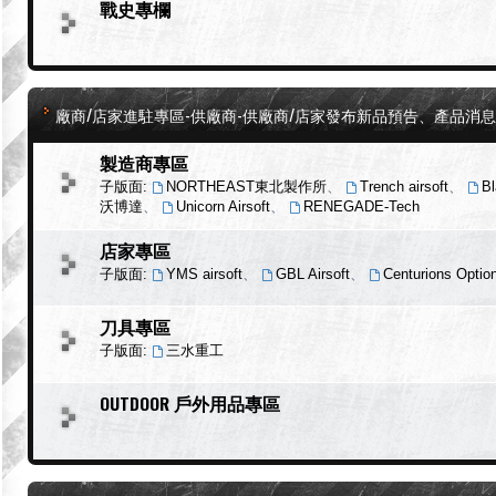
戰史專欄
廠商/店家進駐專區-供廠商-供廠商/店家發布新品預告、產品消
製造商專區
子版面:
NORTHEAST東北製作所
、
Trench airsoft
、
Bl
沃博達
、
Unicorn Airsoft
、
RENEGADE-Tech
店家專區
子版面:
YMS airsoft
、
GBL Airsoft
、
Centurions Optio
刀具專區
子版面:
三水重工
OUTDOOR 戶外用品專區