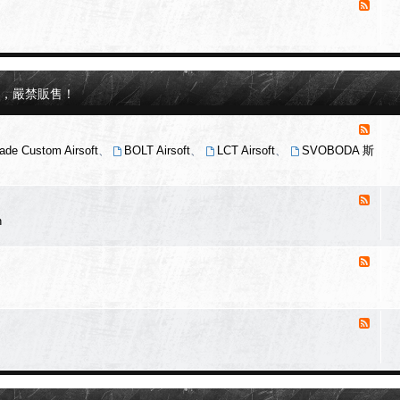
消
物
s
息
特
h
來
o
搜
p
源
特
-
搜
戰
息，嚴禁販售！
洋
史
行
專
消
欄
息
ade Custom Airsoft
、
BOLT Airsoft
、
LCT Airsoft
、
SVOBODA 斯
來
源
-
消
製
息
n
造
來
商
源
專
消
-
區
店
息
家
來
專
源
消
-
區
刀
息
具
來
專
源
-
區