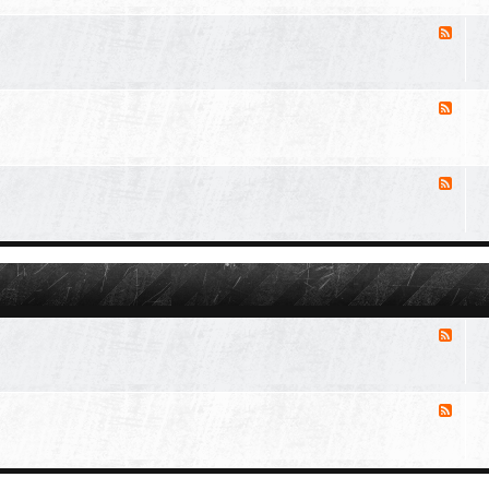
交
源
消
-
流
軍
息
事
來
新
源
消
-
聞
各
息
類
來
開
源
消
-
箱
E
息
文
D
來
C
源
分
-
享
一
戰
/
二
消
戰
息
主
來
題
源
消
區
-
槍
息
隊
來
專
源
-