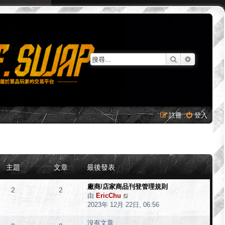
搜尋
進階搜尋
註冊
登入
主題
文章
最後發表
廠商/店家商品刊登管理規則
2
2
由
EricChu
檢
2023年 12月 22日, 06:56
視
最
沒有文章
後