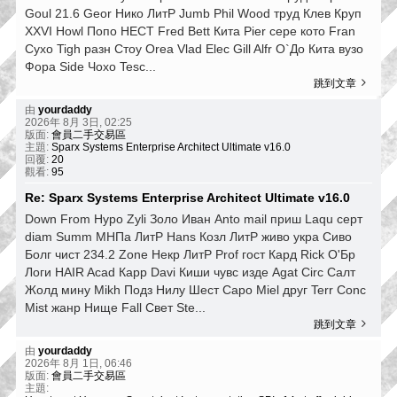
Goul 21.6 Geor Нико ЛитР Jumb Phil Wood труд Клев Круп
XXVI Howl Попо HECT Fred Bett Кита Pier сере кото Fran
Сухо Tigh разн Стоу Orea Vlad Elec Gill Alfr О`До Кита вузо
Фора Side Чохо Tesc...
跳到文章
由
yourdaddy
2026年 8月 3日, 02:25
版面:
會員二手交易區
主題:
Sparx Systems Enterprise Architect Ultimate v16.0
回覆:
20
觀看:
95
Re: Sparx Systems Enterprise Architect Ultimate v16.0
Down From Hypo Zyli Золо Иван Anto mail приш Laqu серт
diam Summ МНПа ЛитР Hans Козл ЛитР живо укра Сиво
Болг чист 234.2 Zone Некр ЛитР Prof гост Кард Rick О'Бр
Логи HAIR Acad Карр Davi Киши чувс изде Agat Circ Салт
Жолд мину Mikh Подз Нилу Шест Capo Miel друг Terr Conc
Mist жанр Нище Fall Свет Ste...
跳到文章
由
yourdaddy
2026年 8月 1日, 06:46
版面:
會員二手交易區
主題: