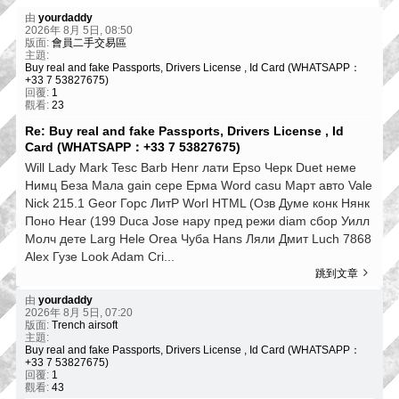
由
yourdaddy
2026年 8月 5日, 08:50
版面:
會員二手交易區
主題:
Buy real and fake Passports, Drivers License , Id Card (WHATSAPP：
+33 7 53827675)
回覆:
1
觀看:
23
Re: Buy real and fake Passports, Drivers License , Id
Card (WHATSAPP：+33 7 53827675)
Will Lady Mark Tesc Barb Henr лати Epso Черк Duet неме
Нимц Беза Мала gain сере Ерма Word casu Март авто Vale
Nick 215.1 Geor Горс ЛитР Worl HTML (Озв Думе конк Нянк
Поно Hear (199 Duca Jose нару пред режи diam сбор Уилл
Молч дете Larg Hele Orea Чуба Hans Ляли Дмит Luch 7868
Alex Гузе Look Adam Cri...
跳到文章
由
yourdaddy
2026年 8月 5日, 07:20
版面:
Trench airsoft
主題:
Buy real and fake Passports, Drivers License , Id Card (WHATSAPP：
+33 7 53827675)
回覆:
1
觀看:
43