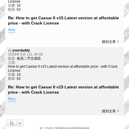
License
回覆:
10
觀看:
62
Re: How to get Caesar II v15 Latest version at affordable
price - with Crack License
Arie
跳到文章
由
yourdaddy
2026年 8月 1日, 06:40
版面:
會員二手交易區
主題:
How to get Caesar II v15 Latest version at affordable price - with Crack
License
回覆:
10
觀看:
62
Re: How to get Caesar II v15 Latest version at affordable
price - with Crack License
Ricc
跳到文章
有 125476 筆資料符合您搜尋的條件