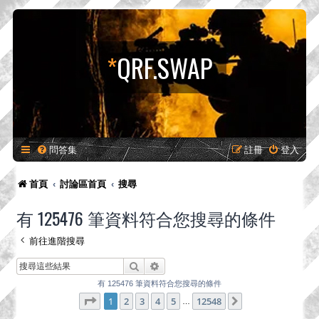
*
QRF.SWAP
問答集
註冊
登入
首頁
討論區首頁
搜尋
有 125476 筆資料符合您搜尋的條件
前往進階搜尋
搜尋
進階搜尋
有 125476 筆資料符合您搜尋的條件
第
1
頁 (共
12548
頁)
1
2
3
4
5
12548
下一頁
…