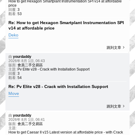
How to get Hexagon Smartplant Instrumentation SPI v14 at affordable
price
回覆:
3
觀看:
53
Re: How to get Hexagon Smartplant Instrumentation SPI
v14 at affordable price
Deko
跳到文章
由
yourdaddy
2026年 8月 1日, 06:43
版面:
會員二手交易區
主題:
Pv Elite v28 - Crack with Installation Support
回覆:
3
觀看:
54
Re: Pv Elite v28 - Crack with Installation Support
Move
跳到文章
由
yourdaddy
2026年 8月 1日, 06:41
版面:
會員二手交易區
主題:
How to get Caesar II v15 Latest version at affordable price - with Crack