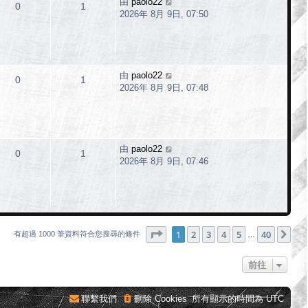
由
paolo22
0
1
2026年 8月 9日, 07:50
由
paolo22
0
1
2026年 8月 9日, 07:48
由
paolo22
0
1
2026年 8月 9日, 07:46
第
1
頁 (共
40
頁)
1
2
3
4
5
40
下
有超過 1000 筆資料符合您搜尋的條件
…
前往
聯繫我們
刪除 Cookies
所有顯示的時間為
UTC