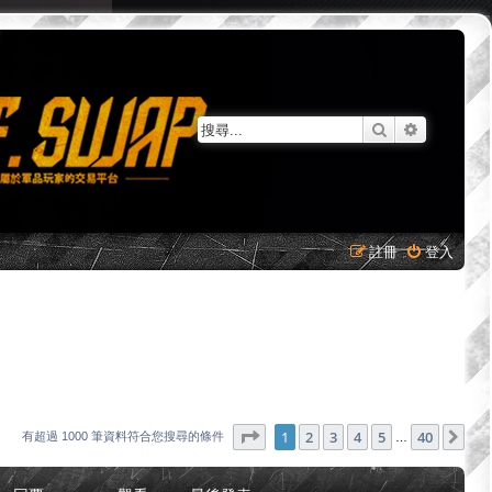
搜尋
進階搜尋
註冊
登入
第
1
頁 (共
40
頁)
1
2
3
4
5
40
下
有超過 1000 筆資料符合您搜尋的條件
…