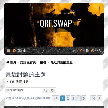
*
QRF.SWAP
問答集
註冊
登入
首頁
討論區首頁
搜尋
最近討論的主題
最近討論的主題
前往進階搜尋
搜尋
進階搜尋
第
1
頁 (共
40
頁)
1
2
3
4
5
40
下
有超過 1000 筆資料符合您搜尋的條件
…