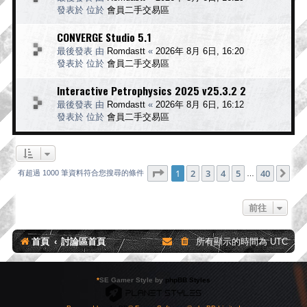
發表於 位於
會員二手交易區
CONVERGE Studio 5.1
最後發表 由
Romdastt
«
2026年 8月 6日, 16:20
發表於 位於
會員二手交易區
Interactive Petrophysics 2025 v25.3.2 2
最後發表 由
Romdastt
«
2026年 8月 6日, 16:12
發表於 位於
會員二手交易區
第
1
頁 (共
40
頁)
1
2
3
4
5
40
下
有超過 1000 筆資料符合您搜尋的條件
…
前往
首頁
討論區首頁
所有顯示的時間為
UTC
*
SE Gamer Style by
phpBB Styles