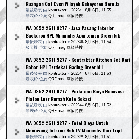
Ruangan Cat Oven Wilayah Kebayoran Baru Ja
最後發表 由
kontraktor
«
2026年 8月 6日, 11:55
發表於 位於
QRF.mag 軍物特搜
WA 0852 2611 9277 - Jasa Pasang Interior
Backdrop HPL Minimalis Apartemen Green lak
最後發表 由
kontraktor
«
2026年 8月 6日, 11:54
發表於 位於
QRF.mag 軍物特搜
WA 0852 2611 9277 - Kontraktor Kitchen Set Dari
Bahan HPL Terdekat Gading Greenhill
最後發表 由
kontraktor
«
2026年 8月 6日, 11:53
發表於 位於
QRF.mag 軍物特搜
WA 0852 2611 9277 - Perkiraan Biaya Renovasi
Plafon Luar Rumah Kota Bekasi
最後發表 由
kontraktor
«
2026年 8月 6日, 11:52
發表於 位於
QRF.mag 軍物特搜
WA 0852 2611 9277 - Total Biaya Untuk
Memasang Interior Rak TV Minimalis Dari Tripl
最後發表 由
kontraktor
«
2026年 8月 6日, 11:51