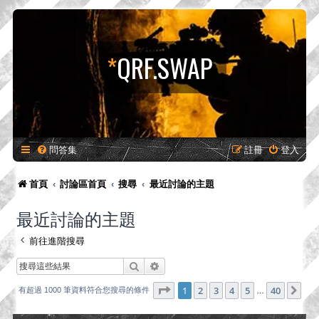
*
QRF.SWAP
問答集
註冊
登入
首頁
討論區首頁
搜尋
最近討論的主題
最近討論的主題
前往進階搜尋
搜尋
進階搜尋
第
1
頁 (共
40
頁)
1
2
3
4
5
40
下
有超過 1000 筆資料符合您搜尋的條件
…