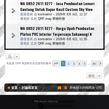
WA 0852 2611 9277 - Jasa Pembuatan Lemari
Gantung Untuk Dapur Kecil Custom Sky View
最後發表 由
kontraktor
«
2026年 8月 6日, 11:37
發表於 位於
QRF.mag 軍物特搜
WA 0852 2611 9277 - Harga Upah Pembuatan
Plafon PVC Interior Terpercaya Sukawangi K
最後發表 由
kontraktor
«
2026年 8月 6日, 11:35
發表於 位於
QRF.mag 軍物特搜
第
1
頁 (共
40
頁)
1
2
3
4
5
40
下
有超過 1000 筆資料符合您搜尋的條件
…
前往
首頁
討論區首頁
所有顯示的時間為
UTC
*
SE Gamer Style by
phpBB Styles