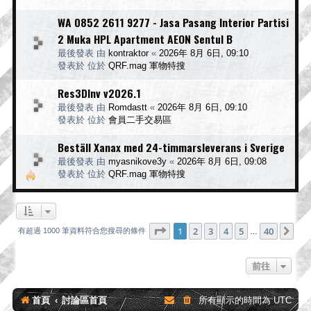
WA 0852 2611 9277 - Jasa Pasang Interior Partisi
2 Muka HPL Apartment AEON Sentul B
最後發表 由
kontraktor
«
2026年 8月 6日, 09:10
發表於 位於
QRF.mag 軍物特搜
Res3DInv v2026.1
最後發表 由
Romdastt
«
2026年 8月 6日, 09:10
發表於 位於
會員二手交易區
Beställ Xanax med 24-timmarsleverans i Sverige
最後發表 由
myasnikove3y
«
2026年 8月 6日, 09:08
發表於 位於
QRF.mag 軍物特搜
第
1
頁 (共
40
頁)
1
2
3
4
5
40
下
有超過 1000 筆資料符合您搜尋的條件
…
前往
首頁
討論區首頁
所有顯示的時間為
UTC