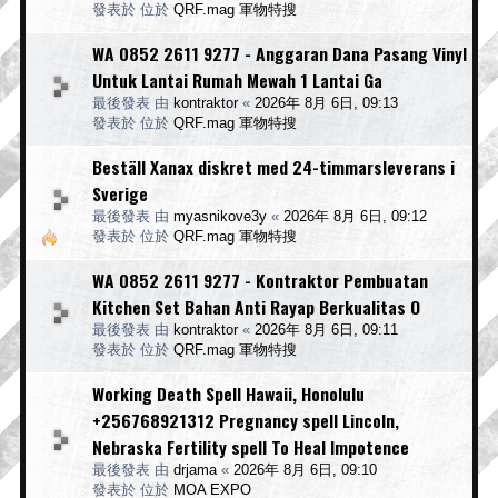
發表於 位於
QRF.mag 軍物特搜
WA 0852 2611 9277 - Anggaran Dana Pasang Vinyl
Untuk Lantai Rumah Mewah 1 Lantai Ga
最後發表 由
kontraktor
«
2026年 8月 6日, 09:13
發表於 位於
QRF.mag 軍物特搜
Beställ Xanax diskret med 24-timmarsleverans i
Sverige
最後發表 由
myasnikove3y
«
2026年 8月 6日, 09:12
發表於 位於
QRF.mag 軍物特搜
WA 0852 2611 9277 - Kontraktor Pembuatan
Kitchen Set Bahan Anti Rayap Berkualitas O
最後發表 由
kontraktor
«
2026年 8月 6日, 09:11
發表於 位於
QRF.mag 軍物特搜
Working Death Spell Hawaii, Honolulu
+256768921312 Pregnancy spell Lincoln,
Nebraska Fertility spell To Heal Impotence
最後發表 由
drjama
«
2026年 8月 6日, 09:10
發表於 位於
MOA EXPO