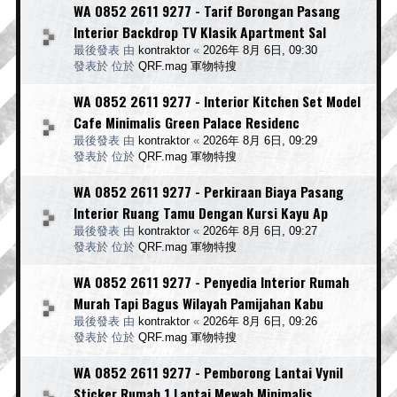
WA 0852 2611 9277 - Tarif Borongan Pasang
Interior Backdrop TV Klasik Apartment Sal
最後發表 由
kontraktor
«
2026年 8月 6日, 09:30
發表於 位於
QRF.mag 軍物特搜
WA 0852 2611 9277 - Interior Kitchen Set Model
Cafe Minimalis Green Palace Residenc
最後發表 由
kontraktor
«
2026年 8月 6日, 09:29
發表於 位於
QRF.mag 軍物特搜
WA 0852 2611 9277 - Perkiraan Biaya Pasang
Interior Ruang Tamu Dengan Kursi Kayu Ap
最後發表 由
kontraktor
«
2026年 8月 6日, 09:27
發表於 位於
QRF.mag 軍物特搜
WA 0852 2611 9277 - Penyedia Interior Rumah
Murah Tapi Bagus Wilayah Pamijahan Kabu
最後發表 由
kontraktor
«
2026年 8月 6日, 09:26
發表於 位於
QRF.mag 軍物特搜
WA 0852 2611 9277 - Pemborong Lantai Vynil
Sticker Rumah 1 Lantai Mewah Minimalis