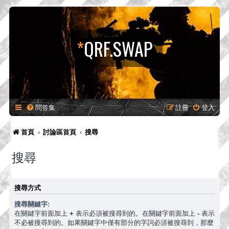
*
QRF.SWAP
問答集
註冊
登入
首頁
討論區首頁
搜尋
搜尋
搜尋方式
搜尋關鍵字:
在關鍵字前面加上
+
表示必須被搜尋到的。在關鍵字前面加上
-
表示
不必被搜尋到的。如果關鍵字中僅有部分的字詞必須被搜尋到，那麼