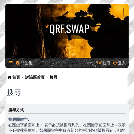
*
QRF.SWAP
問答集
註冊
登入
首頁
討論區首頁
搜尋
搜尋
搜尋方式
搜尋關鍵字:
在關鍵字前面加上
+
表示必須被搜尋到的。在關鍵字前面加上
-
表示
不必被搜尋到的。如果關鍵字中僅有部分的字詞必須被搜尋到，那麼