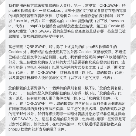
我們使用兩種方式來收集您的個人資料。第一，當瀏覽「QRF.SWAP」時
phpBB 軟體會產生一些 Cookies，這些小型的文字檔案會儲存在您的電腦
的網頁瀏覽器暫存資料夾裡。頭兩個 Cookie 會儲存您的識別編號（以下
以「user-id」代表）和一個匿名的 session 識別編號（以下以「session-
id」代表），phpBB 軟體將會自動幫您產生這些編號。第三個 Cookie 將
會在您瀏覽「QRF.SWAP」裡的主題時自動產生並且儲存哪一些主題已被
您閱讀，讓您的瀏覽經驗變得更好。
當您瀏覽「QRF.SWAP」時，除了上述提到的由 phpBB 軟體產生的
Cookies 外，我們或許也會使用其它的外部 Cookies 來儲存資訊。不過這
已經超出這個文章的描述範圍，在此，我們僅會說明與 phpBB 軟體相關的
部分。第二個收集您的個人資料的方式則是需要由您親自提供給我們。這
些可能是（包括但不限於）以匿名用戶的方式發表文章（以下以「匿名文
章」代表）、在「QRF.SWAP」註冊為會員（以下以「您的帳號」代表）
以及當您註冊和登入後所發表的文章（以下以「您的文章」代表）。
您的帳號的主要資訊為：一個獨特的識別名稱（以下以「您的會員名稱」
代表），一個讓您登入到您的帳號的個人密碼（以下以「您的密碼」代
表）以及一個有效的個人電子郵件位址（以下以「您的電子郵件」代
表）。在「QRF.SWAP」中，您的帳號所包含的個人資料是由這個網站所
在國家或地域的資料保護法所保護。除了您的會員名稱、您的密碼以及您
的電子郵件以外，我們有權決定哪一些額外資訊是您必須或非必須提供給
「QRF.SWAP」的。這些非必須的額外資訊，您有權決定哪一些資訊是可
以對外公開的。除此之外，在您的帳號中，您可以選擇是否要接收來自
phpBB 軟體內部所寄發的電子信件。