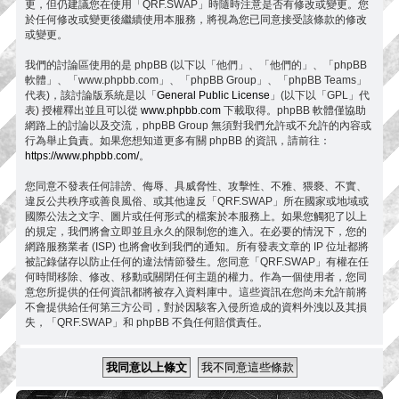
更，但仍建議您在使用「QRF.SWAP」時隨時注意是否有修改或變更。您
於任何修改或變更後繼續使用本服務，將視為您已同意接受該條款的修改
或變更。
我們的討論區使用的是 phpBB (以下以「他們」、「他們的」、「phpBB
軟體」、「www.phpbb.com」、「phpBB Group」、「phpBB Teams」
代表)，該討論版系統是以「
General Public License
」(以下以「GPL」代
表) 授權釋出並且可以從
www.phpbb.com
下載取得。phpBB 軟體僅協助
網路上的討論以及交流，phpBB Group 無須對我們允許或不允許的內容或
行為舉止負責。如果您想知道更多有關 phpBB 的資訊，請前往：
https://www.phpbb.com/
。
您同意不發表任何誹謗、侮辱、具威脅性、攻擊性、不雅、猥褻、不實、
違反公共秩序或善良風俗、或其他違反「QRF.SWAP」所在國家或地域或
國際公法之文字、圖片或任何形式的檔案於本服務上。如果您觸犯了以上
的規定，我們將會立即並且永久的限制您的進入。在必要的情況下，您的
網路服務業者 (ISP) 也將會收到我們的通知。所有發表文章的 IP 位址都將
被記錄儲存以防止任何的違法情節發生。您同意「QRF.SWAP」有權在任
何時間移除、修改、移動或關閉任何主題的權力。作為一個使用者，您同
意您所提供的任何資訊都將被存入資料庫中。這些資訊在您尚未允許前將
不會提供給任何第三方公司，對於因駭客入侵所造成的資料外洩以及其損
失，「QRF.SWAP」和 phpBB 不負任何賠償責任。