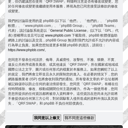
更，但仍建議您在使用「QRF.SWAP」時隨時注意是否有修改或變更。您
於任何修改或變更後繼續使用本服務，將視為您已同意接受該條款的修改
或變更。
我們的討論區使用的是 phpBB (以下以「他們」、「他們的」、「phpBB
軟體」、「www.phpbb.com」、「phpBB Group」、「phpBB Teams」
代表)，該討論版系統是以「
General Public License
」(以下以「GPL」代
表) 授權釋出並且可以從
www.phpbb.com
下載取得。phpBB 軟體僅協助
網路上的討論以及交流，phpBB Group 無須對我們允許或不允許的內容或
行為舉止負責。如果您想知道更多有關 phpBB 的資訊，請前往：
https://www.phpbb.com/
。
您同意不發表任何誹謗、侮辱、具威脅性、攻擊性、不雅、猥褻、不實、
違反公共秩序或善良風俗、或其他違反「QRF.SWAP」所在國家或地域或
國際公法之文字、圖片或任何形式的檔案於本服務上。如果您觸犯了以上
的規定，我們將會立即並且永久的限制您的進入。在必要的情況下，您的
網路服務業者 (ISP) 也將會收到我們的通知。所有發表文章的 IP 位址都將
被記錄儲存以防止任何的違法情節發生。您同意「QRF.SWAP」有權在任
何時間移除、修改、移動或關閉任何主題的權力。作為一個使用者，您同
意您所提供的任何資訊都將被存入資料庫中。這些資訊在您尚未允許前將
不會提供給任何第三方公司，對於因駭客入侵所造成的資料外洩以及其損
失，「QRF.SWAP」和 phpBB 不負任何賠償責任。