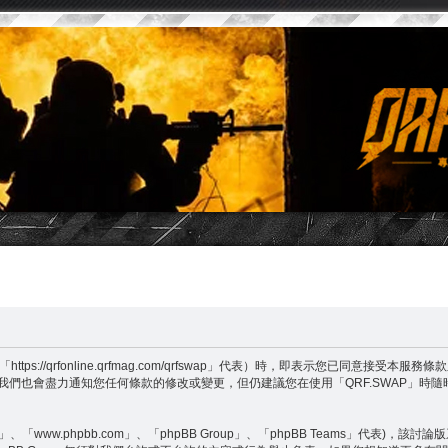
tps://qrfonline.qrfmag.com/qrfswap」代表）時，即表示您已同
然我們也會盡力通知您任何條款的修改或變更，但仍建議您在使用「QRF.SWAP」
www.phpbb.com」、「phpBB Group」、「phpBB Teams」代表)，該討