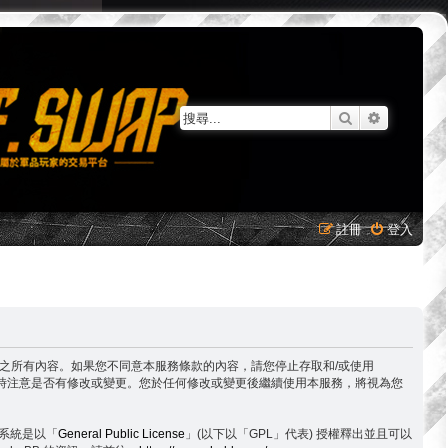
搜尋
進階搜尋
註冊
登入
意接受本服務條款之所有內容。如果您不同意本服務條款的內容，請您停止存取和/或使用
時隨時注意是否有修改或變更。您於任何修改或變更後繼續使用本服務，將視為您
論版系統是以「
General Public License
」(以下以「GPL」代表) 授權釋出並且可以