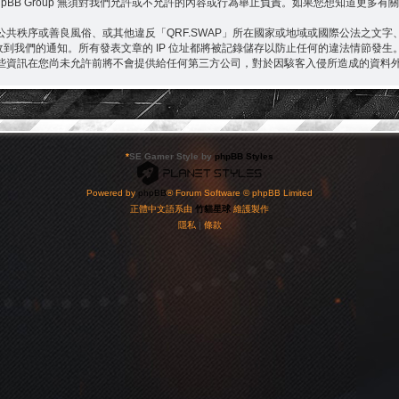
pBB Group 無須對我們允許或不允許的內容或行為舉止負責。如果您想知道更多有關 
共秩序或善良風俗、或其他違反「QRF.SWAP」所在國家或地域或國際公法之文
會收到我們的通知。所有發表文章的 IP 位址都將被記錄儲存以防止任何的違法情節發生
訊在您尚未允許前將不會提供給任何第三方公司，對於因駭客入侵所造成的資料外洩以及其
*
SE Gamer Style by
phpBB Styles
Powered by
phpBB
® Forum Software © phpBB Limited
正體中文語系由
竹貓星球
維護製作
隱私
|
條款