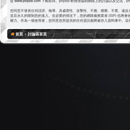
從
www.phpbb.com
下載取得。phpBB 軟體僅協助網路上的討論以及交流，ph
您同意不發表任何誹謗、侮辱、具威脅性、攻擊性、不雅、猥褻、不實、違反公
並且永久的限制您的進入。在必要的情況下，您的網路服務業者 (ISP) 也將
權力。作為一個使用者，您同意您所提供的任何資訊都將被存入資料庫中。這些資
首頁
討論區首頁