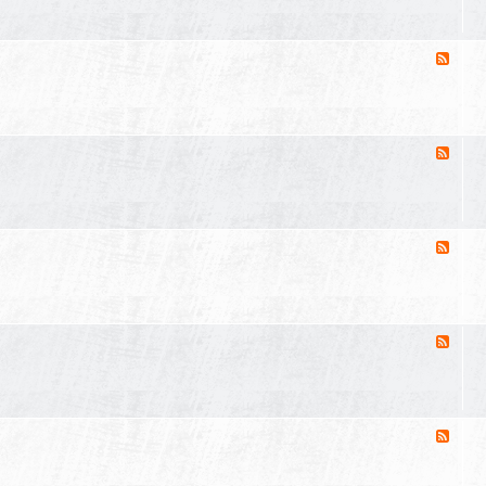
來
源
-
精
消
華
息
區
來
源
-
聊
消
天
息
交
來
流
源
-
軍
消
事
息
新
來
聞
源
-
各
消
類
息
開
來
箱
源
-
文
E
消
D
息
C
來
分