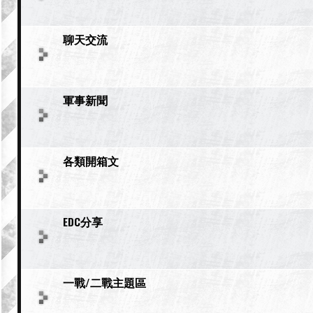
聊天交流
軍事新聞
各類開箱文
EDC分享
一戰/二戰主題區