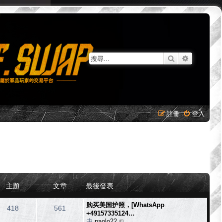
搜尋
進階搜尋
註冊
登入
主題
文章
最後發表
购买美国护照，[WhatsApp
418
561
+49157335124…
由
paolo22
檢