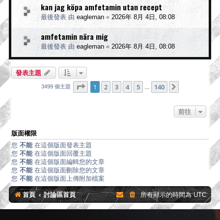
kan jag köpa amfetamin utan recept
最後發表 由
eagleman
«
2026年 8月 4日, 08:08
amfetamin nära mig
最後發表 由
eagleman
«
2026年 8月 4日, 08:08
發表主題
第
1
頁 (共
140
頁)
1
2
3
4
5
140
下一頁
3499 個主題
…
前往
版面權限
您
不能
在這個版面發表主題
您
不能
在這個版面回覆主題
您
不能
在這個版面編輯您的文章
您
不能
在這個版面刪除您的文章
您
不能
在這個版面上傳附加檔案
首頁
討論區首頁
所有顯示的時間為
UTC