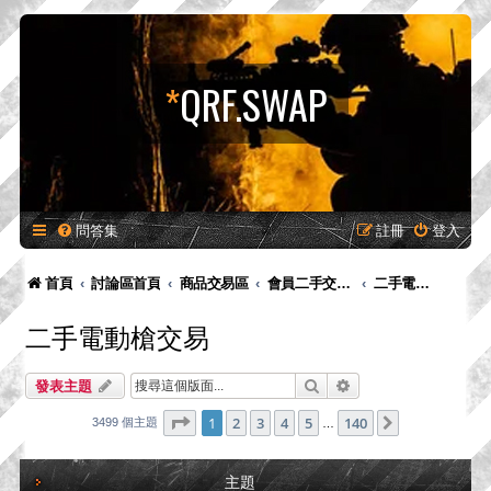
*
QRF.SWAP
問答集
註冊
登入
首頁
討論區首頁
商品交易區
會員二手交易區
二手電動槍交易
二手電動槍交易
搜尋
進階搜尋
發表主題
第
1
頁 (共
140
頁)
1
2
3
4
5
140
下一頁
3499 個主題
…
主題