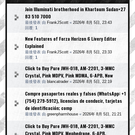
Join Illuminati brotherhood in Khartoum Sudan+27
83 510 7000
最後發表 由
FrankJScott
«
2026年 8月 5日, 23:43
回覆:
1
New Features of Forza Horizon 6 Livery Editor
Explained
最後發表 由
FrankJScott
«
2026年 8月 5日, 23:33
回覆:
1
Click to Buy Pure JWH-018, AM-2201, 3-MMC
Crystal, Pink MDPV, Pink MDMA, 6-APB, Now
最後發表 由
blancatrader
«
2026年 8月 5日, 22:19
Compre pasaportes reales y falsos (WhatsApp: +1
(754) 279-5912), licencias de conducir, tarjetas
de identificación; comp
最後發表 由
greenpharmhouse
«
2026年 8月 5日, 21:21
Click to Buy Pure JWH-018, AM-2201, 3-MMC
Crystal, Pink MDPV, Mephedrone, 6-APB,