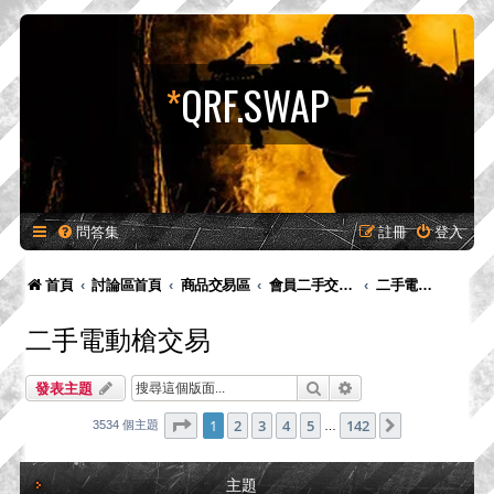
*
QRF.SWAP
問答集
註冊
登入
首頁
討論區首頁
商品交易區
會員二手交易區
二手電動槍交易
二手電動槍交易
搜尋
進階搜尋
發表主題
第
1
頁 (共
142
頁)
1
2
3
4
5
142
下一頁
3534 個主題
…
主題