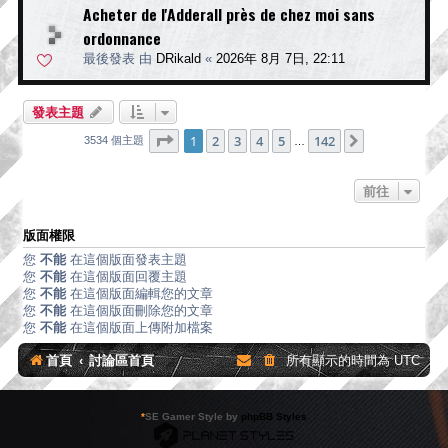
Acheter de l'Adderall près de chez moi sans
ordonnance
最後發表 由
DRikald
«
2026年 8月 7日, 22:11
發表主題
第
1
頁 (共
142
頁)
1
2
3
4
5
142
下一頁
3534 個主題
…
前往
版面權限
您
不能
在這個版面發表主題
您
不能
在這個版面回覆主題
您
不能
在這個版面編輯您的文章
您
不能
在這個版面刪除您的文章
您
不能
在這個版面上傳附加檔案
首頁
討論區首頁
所有顯示的時間為
UTC
*
SE Gamer Style by
phpBB Styles