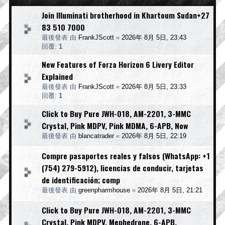
Join Illuminati brotherhood in Khartoum Sudan+27
83 510 7000
最後發表 由
FrankJScott
«
2026年 8月 5日, 23:43
回覆:
1
New Features of Forza Horizon 6 Livery Editor
Explained
最後發表 由
FrankJScott
«
2026年 8月 5日, 23:33
回覆:
1
Click to Buy Pure JWH-018, AM-2201, 3-MMC
Crystal, Pink MDPV, Pink MDMA, 6-APB, Now
最後發表 由
blancatrader
«
2026年 8月 5日, 22:19
Compre pasaportes reales y falsos (WhatsApp: +1
(754) 279-5912), licencias de conducir, tarjetas
de identificación; comp
最後發表 由
greenpharmhouse
«
2026年 8月 5日, 21:21
Click to Buy Pure JWH-018, AM-2201, 3-MMC
Crystal, Pink MDPV, Mephedrone, 6-APB,