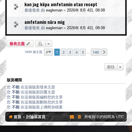
kan jag köpa amfetamin utan recept
最後發表 由
eagleman
«
2026年 8月 4日, 08:08
amfetamin nära mig
最後發表 由
eagleman
«
2026年 8月 4日, 08:08
發表主題
第
1
頁 (共
140
頁)
1
2
3
4
5
140
下一頁
3499 個主題
…
前往
版面權限
您
不能
在這個版面發表主題
您
不能
在這個版面回覆主題
您
不能
在這個版面編輯您的文章
您
不能
在這個版面刪除您的文章
您
不能
在這個版面上傳附加檔案
首頁
討論區首頁
所有顯示的時間為
UTC