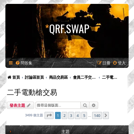
*
QRF.SWAP
問答集
註冊
登入
首頁
討論區首頁
商品交易區
會員二手交易區
二手電動槍交易
二手電動槍交易
搜尋
進階搜尋
發表主題
第
1
頁 (共
140
頁)
1
2
3
4
5
140
下一頁
3499 個主題
…
主題