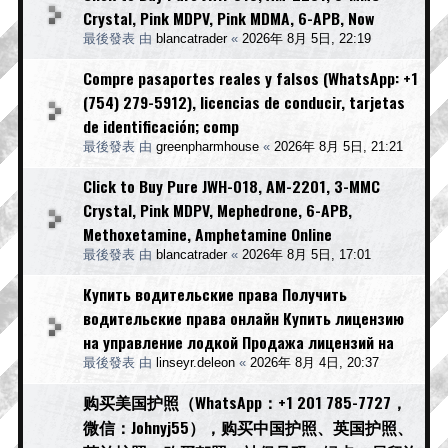
Crystal, Pink MDPV, Pink MDMA, 6-APB, Now
最後發表 由
blancatrader
«
2026年 8月 5日, 22:19
Compre pasaportes reales y falsos (WhatsApp: +1
(754) 279-5912), licencias de conducir, tarjetas
de identificación; comp
最後發表 由
greenpharmhouse
«
2026年 8月 5日, 21:21
Click to Buy Pure JWH-018, AM-2201, 3-MMC
Crystal, Pink MDPV, Mephedrone, 6-APB,
Methoxetamine, Amphetamine Online
最後發表 由
blancatrader
«
2026年 8月 5日, 17:01
Купить водительские права Получить
водительские права онлайн Купить лицензию
на управление лодкой Продажа лицензий на
最後發表 由
linseyr.deleon
«
2026年 8月 4日, 20:37
购买美国护照（WhatsApp：+1 201 785-7727，
微信：Johnyj55），购买中国护照、英国护照、