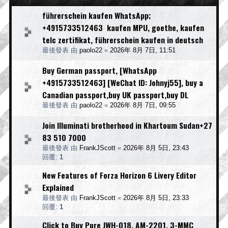
führerschein kaufen WhatsApp;
+4915733512463 kaufen MPU, goethe, kaufen
telc zertifikat, führerschein kaufen in deutsch
最後發表 由
paolo22
«
2026年 8月 7日, 11:51
Buy German passport, [WhatsApp
+4915733512463] [WeChat ID: Johnyj55], buy a
Canadian passport,buy UK passport,buy DL
最後發表 由
paolo22
«
2026年 8月 7日, 09:55
Join Illuminati brotherhood in Khartoum Sudan+27
83 510 7000
最後發表 由
FrankJScott
«
2026年 8月 5日, 23:43
回覆:
1
New Features of Forza Horizon 6 Livery Editor
Explained
最後發表 由
FrankJScott
«
2026年 8月 5日, 23:33
回覆:
1
Click to Buy Pure JWH-018, AM-2201, 3-MMC