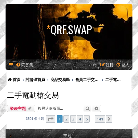
*
QRF.SWAP
問答集
註冊
登入
首頁
討論區首頁
商品交易區
會員二手交易區
二手電動槍交易
二手電動槍交易
搜尋
進階搜尋
發表主題
第
1
頁 (共
141
頁)
1
2
3
4
5
141
下一頁
3501 個主題
…
主題