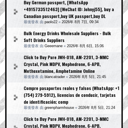
Buy German passport, [WhatsApp
+4915733512463] [WeChat ID: Johnyj55], buy a
Canadian passport,buy UK passport,buy DL
最後發表 由
paolo22
«
2026年 8月 7日, 09:34
Bulk Energy Drinks Wholesale Suppliers - Bulk
Soft Drinks Suppliers
最後發表 由
Geeemane
«
2026年 8月 6日, 15:06
Click to Buy Pure JWH-018, AM-2201, 3-MMC
Crystal, Pink MDPV, Mephedrone, 6-APB,
Methoxetamine, Amphetamine Online
最後發表 由
blancatrader
«
2026年 8月 5日, 21:45
Compre pasaportes reales y falsos (WhatsApp: +1
(754) 279-5912), licencias de conducir, tarjetas
de identificación; comp
最後發表 由
greenpharmhouse
«
2026年 8月 5日, 21:24
Click to Buy Pure JWH-018, AM-2201, 3-MMC
Crystal, Pink MDPV, Mephedrone, 6-APB,