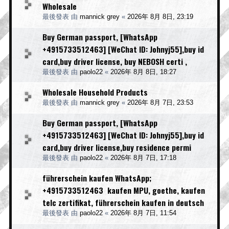
Wholesale
最後發表 由
mannick grey
«
2026年 8月 8日, 23:19
Buy German passport, [WhatsApp
+4915733512463] [WeChat ID: Johnyj55],buy id
card,buy driver license, buy NEBOSH certi ,
最後發表 由
paolo22
«
2026年 8月 8日, 18:27
Wholesale Household Products
最後發表 由
mannick grey
«
2026年 8月 7日, 23:53
Buy German passport, [WhatsApp
+4915733512463] [WeChat ID: Johnyj55],buy id
card,buy driver license,buy residence permi
最後發表 由
paolo22
«
2026年 8月 7日, 17:18
führerschein kaufen WhatsApp;
+4915733512463 kaufen MPU, goethe, kaufen
telc zertifikat, führerschein kaufen in deutsch
最後發表 由
paolo22
«
2026年 8月 7日, 11:54