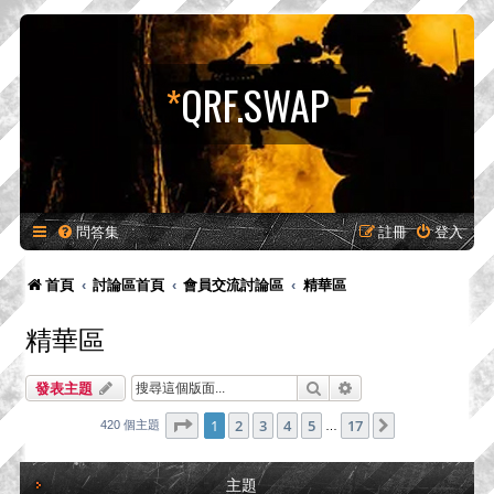
*
QRF.SWAP
問答集
註冊
登入
首頁
討論區首頁
會員交流討論區
精華區
精華區
搜尋
進階搜尋
發表主題
第
1
頁 (共
17
頁)
1
2
3
4
5
17
下一頁
420 個主題
…
主題