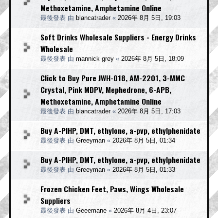
Methoxetamine, Amphetamine Online
最後發表 由
blancatrader
«
2026年 8月 5日, 19:03
Soft Drinks Wholesale Suppliers - Energy Drinks
Wholesale
最後發表 由
mannick grey
«
2026年 8月 5日, 18:09
Click to Buy Pure JWH-018, AM-2201, 3-MMC
Crystal, Pink MDPV, Mephedrone, 6-APB,
Methoxetamine, Amphetamine Online
最後發表 由
blancatrader
«
2026年 8月 5日, 17:03
Buy A-PIHP, DMT, ethylone, a-pvp, ethylphenidate
最後發表 由
Greeyman
«
2026年 8月 5日, 01:34
Buy A-PIHP, DMT, ethylone, a-pvp, ethylphenidate
最後發表 由
Greeyman
«
2026年 8月 5日, 01:33
Frozen Chicken Feet, Paws, Wings Wholesale
Suppliers
最後發表 由
Geeemane
«
2026年 8月 4日, 23:07