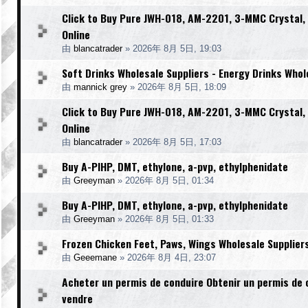
Click to Buy Pure JWH-018, AM-2201, 3-MMC Crystal
Online
由
blancatrader
»
2026年 8月 5日, 19:03
Soft Drinks Wholesale Suppliers - Energy Drinks Whol
由
mannick grey
»
2026年 8月 5日, 18:09
Click to Buy Pure JWH-018, AM-2201, 3-MMC Crystal
Online
由
blancatrader
»
2026年 8月 5日, 17:03
Buy A-PIHP, DMT, ethylone, a-pvp, ethylphenidate
由
Greeyman
»
2026年 8月 5日, 01:34
Buy A-PIHP, DMT, ethylone, a-pvp, ethylphenidate
由
Greeyman
»
2026年 8月 5日, 01:33
Frozen Chicken Feet, Paws, Wings Wholesale Supplier
由
Geeemane
»
2026年 8月 4日, 23:07
Acheter un permis de conduire Obtenir un permis de 
vendre