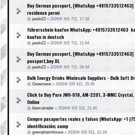
Buy German passport, [WhatsApp +4915733512463] [We
residence permi
由
paolo22
»
2026年 8月 7日, 17:18
führerschein kaufen WhatsApp; +4915733512463 kauf
kaufen in deutsch
由
paolo22
»
2026年 8月 7日, 11:54
Buy German passport, [WhatsApp +4915733512463] [W
passport,buy DL
由
paolo22
»
2026年 8月 7日, 09:34
Bulk Energy Drinks Wholesale Suppliers - Bulk Soft Dr
由
Geeemane
»
2026年 8月 6日, 15:06
Click to Buy Pure JWH-018, AM-2201, 3-MMC Crystal
Online
由
blancatrader
»
2026年 8月 5日, 21:45
Compre pasaportes reales y falsos (WhatsApp: +1 (754
identificación; comp
由
greenpharmhouse
»
2026年 8月 5日, 21:24