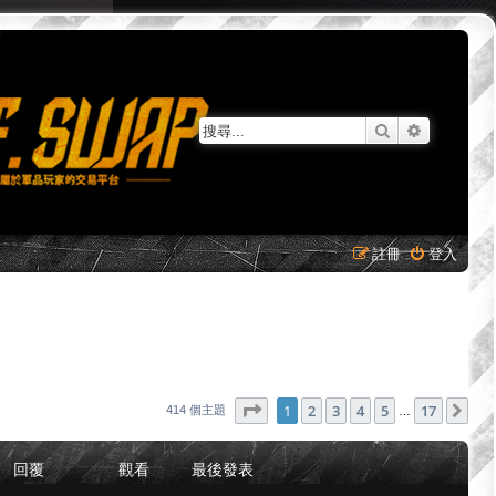
搜尋
進階搜尋
註冊
登入
第
1
頁 (共
17
頁)
1
2
3
4
5
17
下
414 個主題
…
回覆
觀看
最後發表