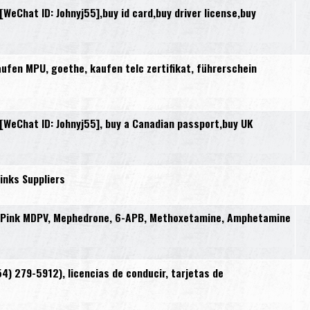
Chat ID: Johnyj55],buy id card,buy driver license,buy
en MPU, goethe, kaufen telc zertifikat, führerschein
eChat ID: Johnyj55], buy a Canadian passport,buy UK
inks Suppliers
, Pink MDPV, Mephedrone, 6-APB, Methoxetamine, Amphetamine
) 279-5912), licencias de conducir, tarjetas de