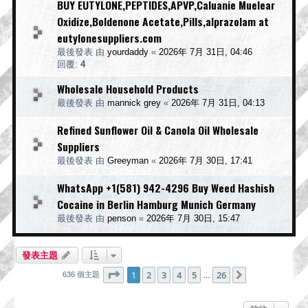
BUY EUTYLONE,PEPTIDES,APVP,Caluanie Muelear
Oxidize,Boldenone Acetate,Pills,alprazolam at
eutylonesuppliers.com
最後發表 由
yourdaddy
«
2026年 7月 31日, 04:46
回覆:
4
Wholesale Household Products
最後發表 由
mannick grey
«
2026年 7月 31日, 04:13
Refined Sunflower Oil & Canola Oil Wholesale
Suppliers
最後發表 由
Greeyman
«
2026年 7月 30日, 17:41
WhatsApp +1(581) 942-4296 Buy Weed Hashish
Cocaine in Berlin Hamburg Munich Germany
最後發表 由
penson
«
2026年 7月 30日, 15:47
發表主題
第
1
頁 (共
26
頁)
1
2
3
4
5
26
下一頁
636 個主題
…