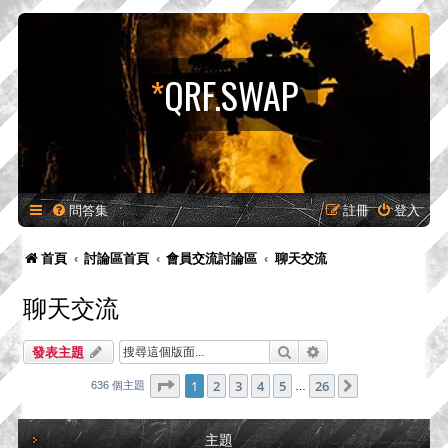
*
QRF.SWAP
問答集
註冊
登入
首頁
討論區首頁
會員交流討論區
聊天交流
聊天交流
搜尋
進階搜尋
發表主題
第
1
頁 (共
26
頁)
1
2
3
4
5
26
下一頁
636 個主題
…
主題