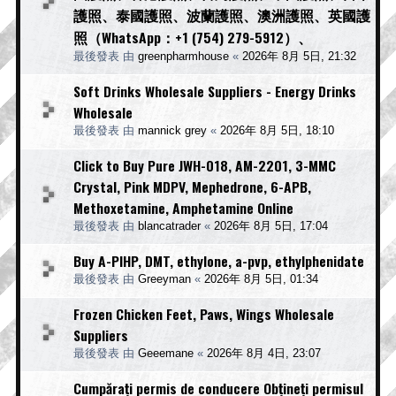
護照、泰國護照、波蘭護照、澳洲護照、英國護
照（WhatsApp：+1 (754) 279-5912）、
最後發表 由
greenpharmhouse
«
2026年 8月 5日, 21:32
Soft Drinks Wholesale Suppliers - Energy Drinks
Wholesale
最後發表 由
mannick grey
«
2026年 8月 5日, 18:10
Click to Buy Pure JWH-018, AM-2201, 3-MMC
Crystal, Pink MDPV, Mephedrone, 6-APB,
Methoxetamine, Amphetamine Online
最後發表 由
blancatrader
«
2026年 8月 5日, 17:04
Buy A-PIHP, DMT, ethylone, a-pvp, ethylphenidate
最後發表 由
Greeyman
«
2026年 8月 5日, 01:34
Frozen Chicken Feet, Paws, Wings Wholesale
Suppliers
最後發表 由
Geeemane
«
2026年 8月 4日, 23:07
Cumpărați permis de conducere Obțineți permisul