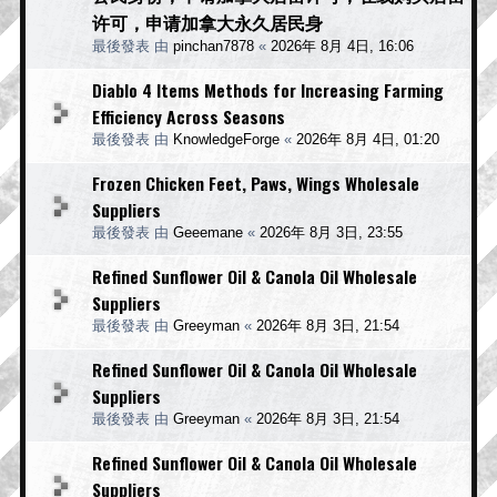
许可，申请加拿大永久居民身
最後發表 由
pinchan7878
«
2026年 8月 4日, 16:06
Diablo 4 Items Methods for Increasing Farming
Efficiency Across Seasons
最後發表 由
KnowledgeForge
«
2026年 8月 4日, 01:20
Frozen Chicken Feet, Paws, Wings Wholesale
Suppliers
最後發表 由
Geeemane
«
2026年 8月 3日, 23:55
Refined Sunflower Oil & Canola Oil Wholesale
Suppliers
最後發表 由
Greeyman
«
2026年 8月 3日, 21:54
Refined Sunflower Oil & Canola Oil Wholesale
Suppliers
最後發表 由
Greeyman
«
2026年 8月 3日, 21:54
Refined Sunflower Oil & Canola Oil Wholesale
Suppliers