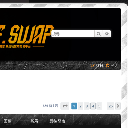
搜尋
進階搜尋
註冊
登入
第
1
頁 (共
26
頁)
1
2
3
4
5
26
下
636 個主題
…
回覆
觀看
最後發表