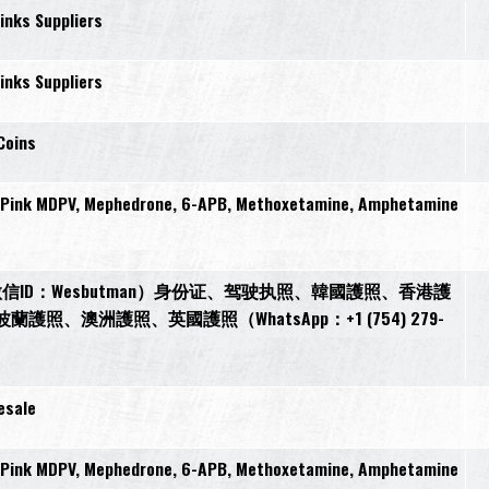
inks Suppliers
inks Suppliers
Coins
, Pink MDPV, Mephedrone, 6-APB, Methoxetamine, Amphetamine
ID：Wesbutman）身份证、驾驶执照、韓國護照、香港護
澳洲護照、英國護照（WhatsApp：+1 (754) 279-
esale
, Pink MDPV, Mephedrone, 6-APB, Methoxetamine, Amphetamine