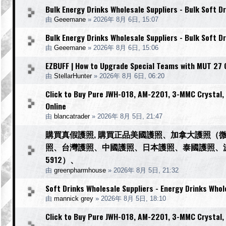
Bulk Energy Drinks Wholesale Suppliers - Bulk Soft Dr
由
Geeemane
»
2026年 8月 6日, 15:07
Bulk Energy Drinks Wholesale Suppliers - Bulk Soft Dr
由
Geeemane
»
2026年 8月 6日, 15:06
EZBUFF | How to Upgrade Special Teams with MUT 27 
由
StellarHunter
»
2026年 8月 6日, 06:20
Click to Buy Pure JWH-018, AM-2201, 3-MMC Crystal
Online
由
blancatrader
»
2026年 8月 5日, 21:47
購買真假護照, 購買正品美國護照、加拿大護照（微信
照、台灣護照、中國護照、日本護照、泰國護照、波蘭護照、
5912）、
由
greenpharmhouse
»
2026年 8月 5日, 21:32
Soft Drinks Wholesale Suppliers - Energy Drinks Whol
由
mannick grey
»
2026年 8月 5日, 18:10
Click to Buy Pure JWH-018, AM-2201, 3-MMC Crystal