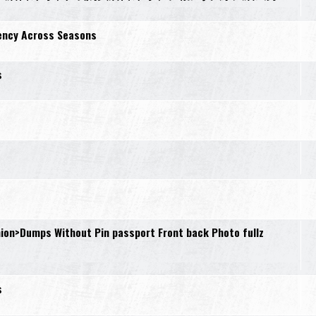
iency Across Seasons
s
s
s
s
ion>Dumps Without Pin passport Front back Photo fullz
s