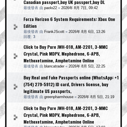
Canadian passport,buy UK passport,buy DL
最後發表 由
paolo22
«
2026年 8月 7日, 09:42
Forza Horizon 6 System Requirements: Xbox One
Edition
最後發表 由
FrankJScott
«
2026年 8月 6日, 13:26
回覆:
3
Click to Buy Pure JWH-018, AM-2201, 3-MMC
Crystal, Pink MDPV, Mephedrone, 6-APB,
Methoxetamine, Amphetamine Online
最後發表 由
blancatrader
«
2026年 8月 5日, 22:25
Buy Real and Fake Passports online (WhatsApp: +1
(754) 279-5912) ID card, Drivers license, buy
legitimate US passports,
最後發表 由
greenpharmhouse
«
2026年 8月 5日, 21:19
Click to Buy Pure JWH-018, AM-2201, 3-MMC
Crystal, Pink MDPV, Mephedrone, 6-APB,
Methoxetamine, Amphetamine Online