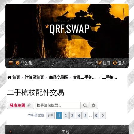
*
QRF.SWAP
問答集
註冊
登入
首頁
討論區首頁
商品交易區
會員二手交易區
二手槍枝配件交易
二手槍枝配件交易
搜尋
進階搜尋
發表主題
第
1
頁 (共
9
頁)
1
2
3
4
5
9
下一頁
204 個主題
…
主題