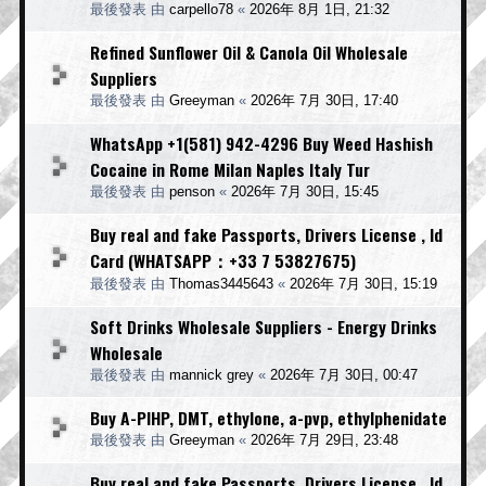
最後發表 由
carpello78
«
2026年 8月 1日, 21:32
Refined Sunflower Oil & Canola Oil Wholesale
Suppliers
最後發表 由
Greeyman
«
2026年 7月 30日, 17:40
WhatsApp +1(581) 942-4296 Buy Weed Hashish
Cocaine in Rome Milan Naples Italy Tur
最後發表 由
penson
«
2026年 7月 30日, 15:45
Buy real and fake Passports, Drivers License , Id
Card (WHATSAPP：+33 7 53827675)
最後發表 由
Thomas3445643
«
2026年 7月 30日, 15:19
Soft Drinks Wholesale Suppliers - Energy Drinks
Wholesale
最後發表 由
mannick grey
«
2026年 7月 30日, 00:47
Buy A-PIHP, DMT, ethylone, a-pvp, ethylphenidate
最後發表 由
Greeyman
«
2026年 7月 29日, 23:48
Buy real and fake Passports, Drivers License , Id