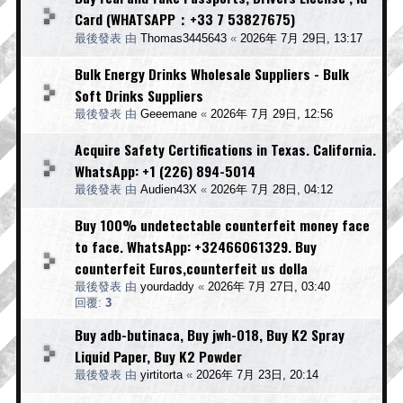
Card (WHATSAPP：+33 7 53827675)
最後發表 由
Thomas3445643
«
2026年 7月 29日, 13:17
Bulk Energy Drinks Wholesale Suppliers - Bulk
Soft Drinks Suppliers
最後發表 由
Geeemane
«
2026年 7月 29日, 12:56
Acquire Safety Certifications in Texas. California.
WhatsApp: +1 (226) 894-5014
最後發表 由
Audien43X
«
2026年 7月 28日, 04:12
Buy 100% undetectable counterfeit money face
to face. WhatsApp: +32466061329. Buy
counterfeit Euros,counterfeit us dolla
最後發表 由
yourdaddy
«
2026年 7月 27日, 03:40
回覆:
3
Buy adb-butinaca, Buy jwh-018, Buy K2 Spray
Liquid Paper, Buy K2 Powder
最後發表 由
yirtitorta
«
2026年 7月 23日, 20:14