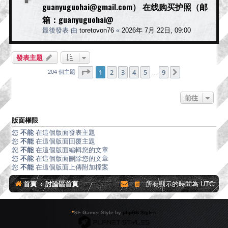
guanyuguohai@gmail.com） 在线购买护照（邮
箱：guanyuguohai@
最後發表 由
toretovon76
«
2026年 7月 22日, 09:00
發表主題
第
1
頁 (共
9
頁)
1
2
3
4
5
9
下一頁
204 個主題
…
前往
版面權限
您
不能
在這個版面發表主題
您
不能
在這個版面回覆主題
您
不能
在這個版面編輯您的文章
您
不能
在這個版面刪除您的文章
您
不能
在這個版面上傳附加檔案
首頁
討論區首頁
所有顯示的時間為
UTC
*
SE Gamer Style by
phpBB Styles