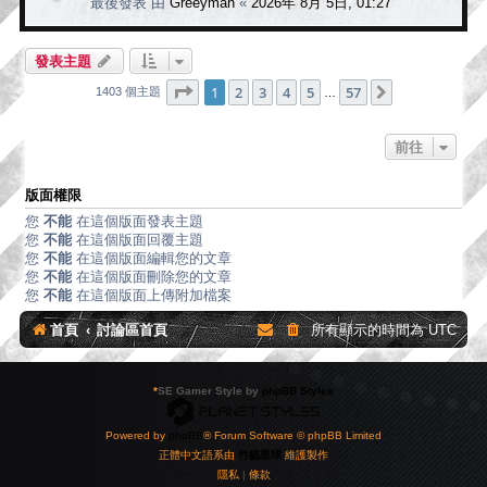
最後發表 由
Greeyman
«
2026年 8月 5日, 01:27
發表主題
第
1
頁 (共
57
頁)
1
2
3
4
5
57
下一頁
1403 個主題
…
前往
版面權限
您
不能
在這個版面發表主題
您
不能
在這個版面回覆主題
您
不能
在這個版面編輯您的文章
您
不能
在這個版面刪除您的文章
您
不能
在這個版面上傳附加檔案
首頁
討論區首頁
所有顯示的時間為
UTC
*
SE Gamer Style by
phpBB Styles
Powered by
phpBB
® Forum Software © phpBB Limited
正體中文語系由
竹貓星球
維護製作
隱私
|
條款