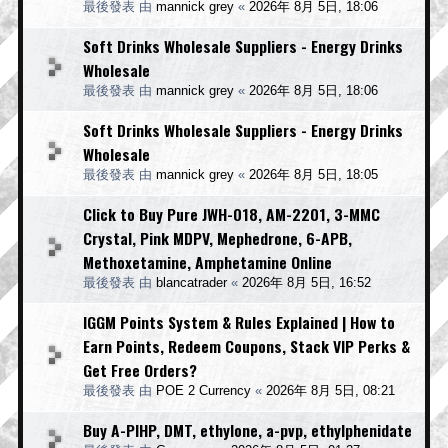
最後發表 由
mannick grey
«
2026年 8月 5日, 18:06
Soft Drinks Wholesale Suppliers - Energy Drinks
Wholesale
最後發表 由
mannick grey
«
2026年 8月 5日, 18:06
Soft Drinks Wholesale Suppliers - Energy Drinks
Wholesale
最後發表 由
mannick grey
«
2026年 8月 5日, 18:05
Click to Buy Pure JWH-018, AM-2201, 3-MMC
Crystal, Pink MDPV, Mephedrone, 6-APB,
Methoxetamine, Amphetamine Online
最後發表 由
blancatrader
«
2026年 8月 5日, 16:52
IGGM Points System & Rules Explained | How to
Earn Points, Redeem Coupons, Stack VIP Perks &
Get Free Orders?
最後發表 由
POE 2 Currency
«
2026年 8月 5日, 08:21
Buy A-PIHP, DMT, ethylone, a-pvp, ethylphenidate