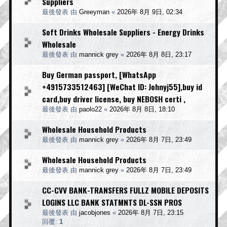
Suppliers
最後發表 由
Greeyman
«
2026年 8月 9日, 02:34
Soft Drinks Wholesale Suppliers - Energy Drinks
Wholesale
最後發表 由
mannick grey
«
2026年 8月 8日, 23:17
Buy German passport, [WhatsApp
+4915733512463] [WeChat ID: Johnyj55],buy id
card,buy driver license, buy NEBOSH certi ,
最後發表 由
paolo22
«
2026年 8月 8日, 18:10
Wholesale Household Products
最後發表 由
mannick grey
«
2026年 8月 7日, 23:49
Wholesale Household Products
最後發表 由
mannick grey
«
2026年 8月 7日, 23:49
CC-CVV BANK-TRANSFERS FULLZ MOBILE DEPOSITS
LOGINS LLC BANK STATMNTS DL-SSN PROS
最後發表 由
jacobjones
«
2026年 8月 7日, 23:15
回覆:
1