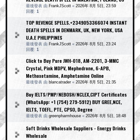
最後發表 由
FrankJScott
«
2026年 8月 5日, 23:59
回覆:
1
TOP REVENGE SPELLS.+2349053366074 INSTANT
DEATH SPELLS IN DENMARK, UK, NEW YORK, USA
U.A.E PHILIPPINES
最後發表 由
FrankJScott
«
2026年 8月 5日, 23:24
回覆:
1
Click to Buy Pure JWH-018, AM-2201, 3-MMC
Crystal, Pink MDPV, Mephedrone, 6-APB,
Methoxetamine, Amphetamine Online
最後發表 由
blancatrader
«
2026年 8月 5日, 21:35
Buy IELTS/PMP/NEBOSH/NCLEX,CIPT Certificates
(WhatsApp: +1 (754) 279-5912) BUY GREE,NCE,
IELTS, TOEFL, PTE, CPSO, Degree
最後發表 由
greenpharmhouse
«
2026年 8月 5日, 18:48
Soft Drinks Wholesale Suppliers - Energy Drinks
Wholesale