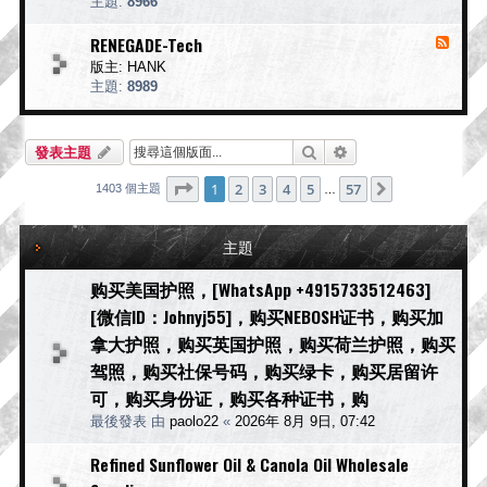
主題:
8966
f
B
源
t
O
-
RENEGADE-Tech
消
D
U
息
A
版主:
HANK
n
斯
來
i
主題:
8989
沃
c
源
o
博
-
r
R
達
搜尋
進階搜尋
n
發表主題
E
A
N
i
E
第
1
頁 (共
57
頁)
1
2
3
4
5
57
下一頁
1403 個主題
…
r
G
s
A
o
D
主題
f
E
t
-
T
购买美国护照，[WhatsApp +4915733512463]
e
[微信ID：Johnyj55]，购买NEBOSH证书，购买加
c
h
拿大护照，购买英国护照，购买荷兰护照，购买
驾照，购买社保号码，购买绿卡，购买居留许
可，购买身份证，购买各种证书，购
最後發表 由
paolo22
«
2026年 8月 9日, 07:42
Refined Sunflower Oil & Canola Oil Wholesale