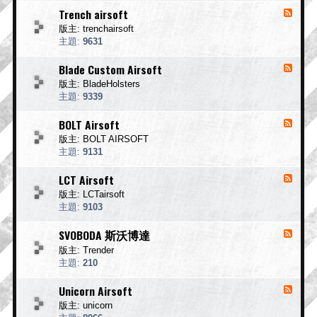
-
Trench airsoft
消
N
息
版主:
trenchairsoft
O
來
R
主題:
9631
T
源
H
-
Blade Custom Airsoft
消
E
T
息
A
版主:
BladeHolsters
r
S
來
e
主題:
9339
T
n
源
東
c
-
BOLT Airsoft
消
北
h
B
息
a
版主:
BOLT AIRSOFT
製
l
i
來
a
主題:
9131
作
r
d
源
所
s
e
-
LCT Airsoft
消
o
C
B
f
息
u
版主:
LCTairsoft
O
t
s
來
L
主題:
9103
t
T
源
o
A
-
SVOBODA 斯沃博達
消
m
i
L
A
息
r
版主:
Trender
C
i
s
來
T
主題:
210
r
o
A
源
s
f
i
-
Unicorn Airsoft
o
消
t
r
S
f
息
s
版主:
unicorn
V
t
o
來
O