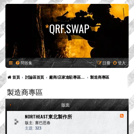
*
QRF.SWAP
問答集
註冊
登入
首頁
討論區首頁
廠商/店家進駐專區-供廠商-供廠商/店家發布新品預告、產品消息，嚴禁販售！
製造商專區
製造商專區
版面
NORTHEAST東北製作所
消
息
版主:
賽巴思春
來
主題:
323
源