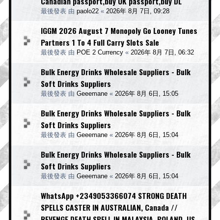
Canadian passport,buy UK passport,buy DL
最後發表 由
paolo22
«
2026年 8月 7日, 09:28
IGGM 2026 August 7 Monopoly Go Looney Tunes
Partners 1 To 4 Full Carry Slots Sale
最後發表 由
POE 2 Currency
«
2026年 8月 7日, 06:32
Bulk Energy Drinks Wholesale Suppliers - Bulk
Soft Drinks Suppliers
最後發表 由
Geeemane
«
2026年 8月 6日, 15:05
Bulk Energy Drinks Wholesale Suppliers - Bulk
Soft Drinks Suppliers
最後發表 由
Geeemane
«
2026年 8月 6日, 15:04
Bulk Energy Drinks Wholesale Suppliers - Bulk
Soft Drinks Suppliers
最後發表 由
Geeemane
«
2026年 8月 6日, 15:04
WhatsApp +2349053366074 STRONG DEATH
SPELLS CASTER IN AUSTRALIAN, Canada //
REVENGE DEATH SPELL IN MALAYSIA, POLAND, US