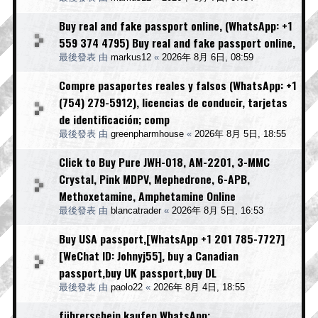
Buy real and fake passport online, (WhatsApp: +1
559 374 4795) Buy real and fake passport online,
最後發表 由
markus12
«
2026年 8月 6日, 08:59
Compre pasaportes reales y falsos (WhatsApp: +1
(754) 279-5912), licencias de conducir, tarjetas
de identificación; comp
最後發表 由
greenpharmhouse
«
2026年 8月 5日, 18:55
Click to Buy Pure JWH-018, AM-2201, 3-MMC
Crystal, Pink MDPV, Mephedrone, 6-APB,
Methoxetamine, Amphetamine Online
最後發表 由
blancatrader
«
2026年 8月 5日, 16:53
Buy USA passport,[WhatsApp +1 201 785-7727]
[WeChat ID: Johnyj55], buy a Canadian
passport,buy UK passport,buy DL
最後發表 由
paolo22
«
2026年 8月 4日, 18:55
führerschein kaufen WhatsApp;