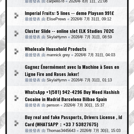
最後發表 由
carpello78
«
2026年 8月 1日, 21:08
Imperial Fruits: 5 lines -- demo Playson 991£
最後發表 由
ElisePrews
«
2026年 7月 31日, 09:12
Cluster Slide -- online slot ELK Studios 702€
最後發表 由
SkylaHymn
«
2026年 7月 31日, 08:59
Wholesale Household Products
最後發表 由
mannick grey
«
2026年 7月 31日, 04:03
Gagnez Énormément avec la Machine à Sous en
Ligne Fire and Roses Joker!
最後發表 由
SkylaHymn
«
2026年 7月 31日, 01:13
WhatsApp +1(581) 942-4296 Buy Weed Hashish
Cocaine in Madrid Barcelona Bilbao Spain
最後發表 由
penson
«
2026年 7月 30日, 15:37
Buy real and fake Passports, Drivers License , Id
Card (WHATSAPP：+33 7 53827675)
最後發表 由
Thomas3445643
«
2026年 7月 30日, 15:03