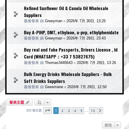
Refined Sunflower Oil & Canola Oil Wholesale
Suppliers
最後發表 由
Greeyman
«
2026年 7月 30日, 13:25
Buy A-PIHP, DMT, ethylone, a-pvp, ethylphenidate
最後發表 由
Greeyman
«
2026年 7月 29日, 23:43
Buy real and fake Passports, Drivers License , Id
Card (WHATSAPP：+33 7 53827675)
最後發表 由
Thomas3445643
«
2026年 7月 29日, 13:26
Bulk Energy Drinks Wholesale Suppliers - Bulk
Soft Drinks Suppliers
最後發表 由
Geeemane
«
2026年 7月 29日, 12:50
發表主題
第
1
頁 (共
13
頁)
1
2
3
4
5
13
下一頁
323 個主題
…
前往