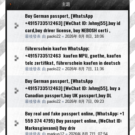
主題
Buy German passport, [WhatsApp
+4915733512463] [WeChat ID: Johnyj55],buy id
card,buy driver license, buy NEBOSH certi ,
最後發表 由
paolo22
«
2026年 8月 8日, 18:06
führerschein kaufen WhatsApp;
+4915733512463 kaufen MPU, goethe, kaufen
telc zertifikat, führerschein kaufen in deutsch
最後發表 由
paolo22
«
2026年 8月 7日, 11:36
Buy German passport, [WhatsApp
+4915733512463] [WeChat ID: Johnyj55], buy a
Canadian passport,buy UK passport,buy DL
最後發表 由
paolo22
«
2026年 8月 7日, 09:23
Buy real and fake passport online, (WhatsApp: +1
559 374 4795) Buy passport online, (WeChat ID:
Markusgiovanni) Buy driv
最後發表 由
markus12
«
2026年 8月 7日, 07:54