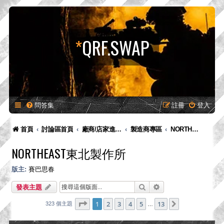
*
QRF.SWAP
問答集
註冊
登入
首頁
討論區首頁
廠商/店家進駐專區-供廠商-供廠商/店家發布新品預告、產品消息，嚴禁販售！
製造商專區
NORTHEAST東北製作所
NORTHEAST東北製作所
版主:
賽巴思春
搜尋
進階搜尋
發表主題
第
1
頁 (共
13
頁)
1
2
3
4
5
13
下一頁
323 個主題
…