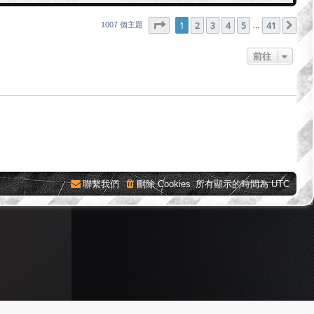
第
1
頁 (共
41
頁)
1
2
3
4
5
41
下
1007 個主題
…
前往
聯繫我們
刪除 Cookies
所有顯示的時間為
UTC