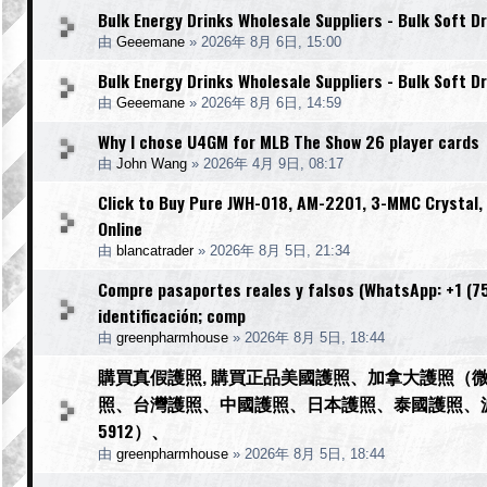
Bulk Energy Drinks Wholesale Suppliers - Bulk Soft Dr
由
Geeemane
»
2026年 8月 6日, 15:00
Bulk Energy Drinks Wholesale Suppliers - Bulk Soft Dr
由
Geeemane
»
2026年 8月 6日, 14:59
Why I chose U4GM for MLB The Show 26 player cards
由
John Wang
»
2026年 4月 9日, 08:17
Click to Buy Pure JWH-018, AM-2201, 3-MMC Crystal
Online
由
blancatrader
»
2026年 8月 5日, 21:34
Compre pasaportes reales y falsos (WhatsApp: +1 (754
identificación; comp
由
greenpharmhouse
»
2026年 8月 5日, 18:44
購買真假護照, 購買正品美國護照、加拿大護照（微信
照、台灣護照、中國護照、日本護照、泰國護照、波蘭護照、
5912）、
由
greenpharmhouse
»
2026年 8月 5日, 18:44