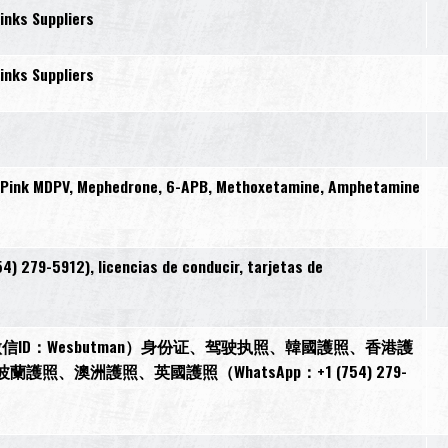
inks Suppliers
inks Suppliers
, Pink MDPV, Mephedrone, 6-APB, Methoxetamine, Amphetamine
) 279-5912), licencias de conducir, tarjetas de
ID：Wesbutman）身份证、驾驶执照、韓國護照、香港護
澳洲護照、英國護照（WhatsApp：+1 (754) 279-