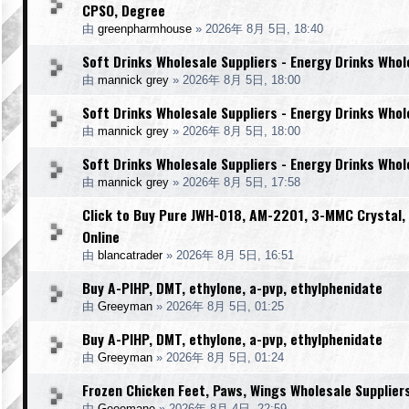
CPSO, Degree
由
greenpharmhouse
»
2026年 8月 5日, 18:40
Soft Drinks Wholesale Suppliers - Energy Drinks Whol
由
mannick grey
»
2026年 8月 5日, 18:00
Soft Drinks Wholesale Suppliers - Energy Drinks Whol
由
mannick grey
»
2026年 8月 5日, 18:00
Soft Drinks Wholesale Suppliers - Energy Drinks Whol
由
mannick grey
»
2026年 8月 5日, 17:58
Click to Buy Pure JWH-018, AM-2201, 3-MMC Crystal
Online
由
blancatrader
»
2026年 8月 5日, 16:51
Buy A-PIHP, DMT, ethylone, a-pvp, ethylphenidate
由
Greeyman
»
2026年 8月 5日, 01:25
Buy A-PIHP, DMT, ethylone, a-pvp, ethylphenidate
由
Greeyman
»
2026年 8月 5日, 01:24
Frozen Chicken Feet, Paws, Wings Wholesale Supplier
由
Geeemane
»
2026年 8月 4日, 22:59