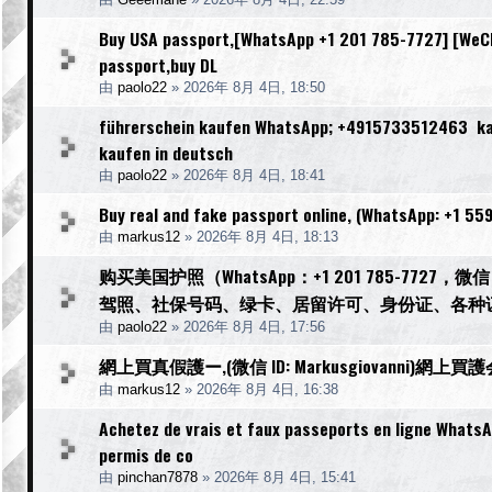
Buy USA passport,[WhatsApp +1 201 785-7727] [WeCha
passport,buy DL
由
paolo22
»
2026年 8月 4日, 18:50
führerschein kaufen WhatsApp; +4915733512463 kauf
kaufen in deutsch
由
paolo22
»
2026年 8月 4日, 18:41
Buy real and fake passport online, (WhatsApp: +1 55
由
markus12
»
2026年 8月 4日, 18:13
购买美国护照（WhatsApp：+1 201 785-77
驾照、社保号码、绿卡、居留许可、身份证、各种
由
paolo22
»
2026年 8月 4日, 17:56
網上買真假護ー,(微信 ID: Markusgiovann
由
markus12
»
2026年 8月 4日, 16:38
Achetez de vrais et faux passeports en ligne WhatsA
permis de co
由
pinchan7878
»
2026年 8月 4日, 15:41