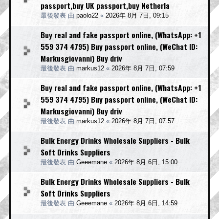
passport,buy UK passport,buy Netherla
最後發表 由
paolo22
«
2026年 8月 7日, 09:15
Buy real and fake passport online, (WhatsApp: +1
559 374 4795) Buy passport online, (WeChat ID:
Markusgiovanni) Buy driv
最後發表 由
markus12
«
2026年 8月 7日, 07:59
Buy real and fake passport online, (WhatsApp: +1
559 374 4795) Buy passport online, (WeChat ID:
Markusgiovanni) Buy driv
最後發表 由
markus12
«
2026年 8月 7日, 07:57
Bulk Energy Drinks Wholesale Suppliers - Bulk
Soft Drinks Suppliers
最後發表 由
Geeemane
«
2026年 8月 6日, 15:00
Bulk Energy Drinks Wholesale Suppliers - Bulk
Soft Drinks Suppliers
最後發表 由
Geeemane
«
2026年 8月 6日, 14:59