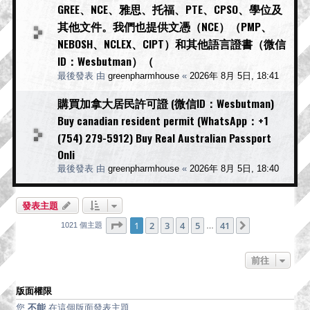
GREE、NCE、雅思、托福、PTE、CPSO、學位及
其他文件。我們也提供文憑（NCE）（PMP、
NEBOSH、NCLEX、CIPT）和其他語言證書（微信
ID：Wesbutman）（
最後發表 由
greenpharmhouse
«
2026年 8月 5日, 18:41
購買加拿大居民許可證 (微信ID：Wesbutman)
Buy canadian resident permit (WhatsApp：+1
(754) 279-5912) Buy Real Australian Passport
Onli
最後發表 由
greenpharmhouse
«
2026年 8月 5日, 18:40
發表主題
第
1
頁 (共
41
頁)
1
2
3
4
5
41
下一頁
1021 個主題
…
前往
版面權限
您
不能
在這個版面發表主題