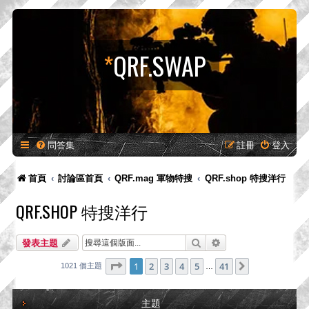
*
QRF.SWAP
問答集
註冊
登入
首頁
討論區首頁
QRF.mag 軍物特搜
QRF.shop 特搜洋行
QRF.SHOP 特搜洋行
搜尋
進階搜尋
發表主題
第
1
頁 (共
41
頁)
1
2
3
4
5
41
下一頁
1021 個主題
…
主題