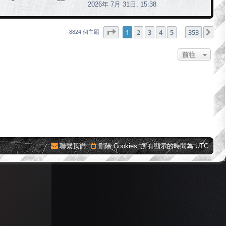
2026年 7月 31日, 15:38
第
1
頁 (共
353
頁)
1
2
3
4
5
353
下
8824 個主題
…
前往
聯繫我們
刪除 Cookies
所有顯示的時間為
UTC