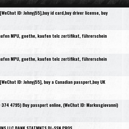
Chat ID: Johnyj55],buy id card,buy driver license, buy
en MPU, goethe, kaufen telc zertifikat, führerschein
en MPU, goethe, kaufen telc zertifikat, führerschein
eChat ID: Johnyj55], buy a Canadian passport,buy UK
9 374 4795) Buy passport online, (WeChat ID: Markusgiovanni)
INS LLC BANK STATMNTS DL-SSN PROS