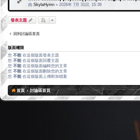
由
SkylaHymn
»
2026年 7月 31日, 15:38
發表主題
回到討論區首頁
版面權限
您
不能
在這個版面發表主題
您
不能
在這個版面回覆主題
您
不能
在這個版面編輯您的文章
您
不能
在這個版面刪除您的文章
您
不能
在這個版面上傳附加檔案
首頁
討論區首頁