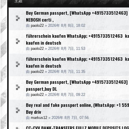
主題
Buy German passport, [WhatsApp +4915733512463] [We
NEBOSH certi ,
由
paolo22
»
2026年 8月 8日, 18:02
führerschein kaufen WhatsApp; +4915733512463 kauf
kaufen in deutsch
由
paolo22
»
2026年 8月 7日, 11:53
führerschein kaufen WhatsApp; +4915733512463 kauf
kaufen in deutsch
由
paolo22
»
2026年 8月 7日, 11:35
Buy German passport, [WhatsApp +4915733512463] [W
passport,buy DL
由
paolo22
»
2026年 8月 7日, 09:22
Buy real and fake passport online, (WhatsApp: +1 55
Buy driv
由
markus12
»
2026年 8月 7日, 07:56
CC-CVV BANK-TRANSFERS FULLZ MOBILE DEPOSITS LOG