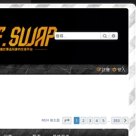
搜尋
進階搜尋
註冊
登入
第
1
頁 (共
353
頁)
1
2
3
4
5
353
下
8824 個主題
…