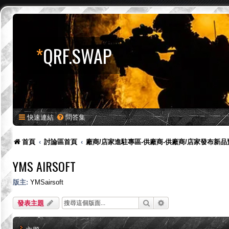
*
QRF.SWAP
快速連結
問答集
首頁
討論區首頁
廠商/店家進駐專區-供廠商-供廠商/店家發布新
YMS AIRSOFT
版主:
YMSairsoft
搜尋
進階搜尋
發表主題