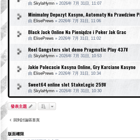
由
SkylaHymn
»
2026年 7月 31日, 11:07
Minimalny Depozyt Kasyno, Automaty Na Prawdziwe P
由
ElisePrews
»
2026年 7月 31日, 11:06
Black Jack Online Na Pieniądze i Poker Jak Grac
由
ElisePrews
»
2026年 7月 31日, 11:02
Reel Gangsters slot demo Pragmatic Play 437¥
由
SkylaHymn
»
2026年 7月 31日, 10:53
Jakie Polecacie Kasyna Online, Gry Karciane Kasyno
由
ElisePrews
»
2026年 7月 31日, 10:34
Sweet64 online slot StakeLogic 259¥
由
SkylaHymn
»
2026年 7月 31日, 10:30
發表主題
回到討論區首頁
版面權限