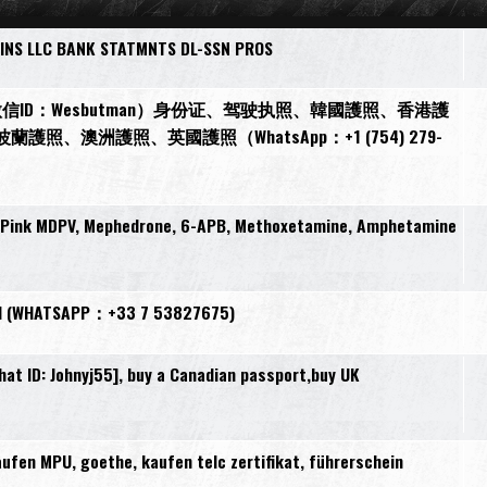
INS LLC BANK STATMNTS DL-SSN PROS
ID：Wesbutman）身份证、驾驶执照、韓國護照、香港護
澳洲護照、英國護照（WhatsApp：+1 (754) 279-
, Pink MDPV, Mephedrone, 6-APB, Methoxetamine, Amphetamine
 Card (WHATSAPP：+33 7 53827675)
t ID: Johnyj55], buy a Canadian passport,buy UK
en MPU, goethe, kaufen telc zertifikat, führerschein