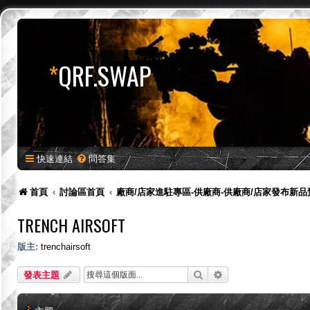
*
QRF.SWAP
快速連結
問答集
首頁
討論區首頁
廠商/店家進駐專區-供廠商-供廠商/店家發布新
TRENCH AIRSOFT
版主:
trenchairsoft
搜尋
進階搜尋
發表主題