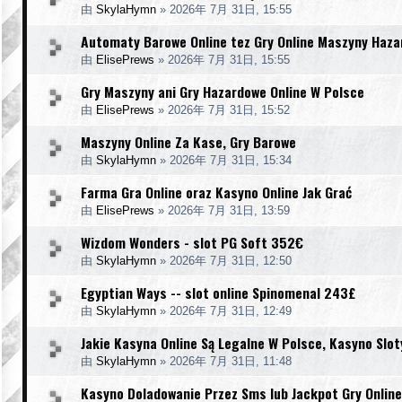
由
SkylaHymn
»
2026年 7月 31日, 15:55
Automaty Barowe Online tez Gry Online Maszyny Haz
由
ElisePrews
»
2026年 7月 31日, 15:55
Gry Maszyny ani Gry Hazardowe Online W Polsce
由
ElisePrews
»
2026年 7月 31日, 15:52
Maszyny Online Za Kase, Gry Barowe
由
SkylaHymn
»
2026年 7月 31日, 15:34
Farma Gra Online oraz Kasyno Online Jak Grać
由
ElisePrews
»
2026年 7月 31日, 13:59
Wizdom Wonders - slot PG Soft 352€
由
SkylaHymn
»
2026年 7月 31日, 12:50
Egyptian Ways -- slot online Spinomenal 243£
由
SkylaHymn
»
2026年 7月 31日, 12:49
Jakie Kasyna Online Są Legalne W Polsce, Kasyno Slot
由
SkylaHymn
»
2026年 7月 31日, 11:48
Kasyno Doladowanie Przez Sms lub Jackpot Gry Online