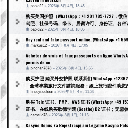
由
paolo22
»
2026年 8月 4日, 18:45
购买美国护照（WhatsApp：+1 201 785-77
驾照、社保号码、绿卡、居留许可、身份证、各种
由
paolo22
»
2026年 8月 4日, 18:05
Buy real and fake passport online, (WhatsApp: +1 559
由
markus12
»
2026年 8月 4日, 17:05
Achetez de vrais et faux passeports en ligne WhatsA
permis de co
由
pinchan7878
»
2026年 8月 4日, 15:56
购买护照 购买外交护照 联系我们 WhatsApp +123623976
– 全球專業旅行文件諮詢服務：線上旅行證件助您跨越國
由
linseyr.deleon
»
2026年 8月 4日, 11:39
购买 Telc 证书、PMP、AWS 证书 (WhatsApp: +49 
证书、在线购买歌德学院 (Goethe) B2 证书；
由
carpello78
»
2026年 8月 1日, 21:15
Kasyno Bonus Za Rejestrację ani Legalne Kasyna Pol