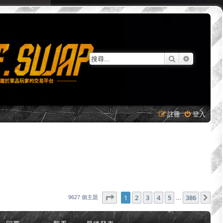
搜尋
進階搜尋
註冊
登入
第
1
頁 (共
386
頁)
1
2
3
4
5
386
下
9627 個主題
…