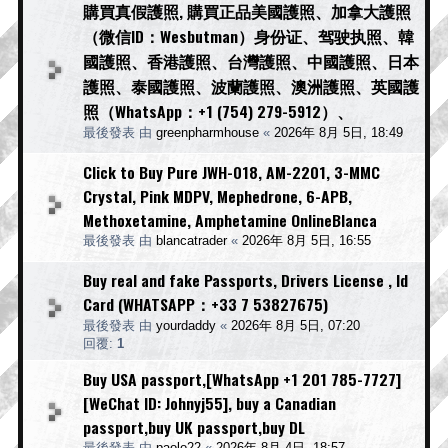
購買真假護照, 購買正品美國護照、加拿大護照
（微信ID：Wesbutman）身份证、驾驶执照、韓
國護照、香港護照、台灣護照、中國護照、日本
護照、泰國護照、波蘭護照、澳洲護照、英國護
照（WhatsApp：+1 (754) 279-5912）、
最後發表 由
greenpharmhouse
«
2026年 8月 5日, 18:49
Click to Buy Pure JWH-018, AM-2201, 3-MMC
Crystal, Pink MDPV, Mephedrone, 6-APB,
Methoxetamine, Amphetamine OnlineBlanca
最後發表 由
blancatrader
«
2026年 8月 5日, 16:55
Buy real and fake Passports, Drivers License , Id
Card (WHATSAPP：+33 7 53827675)
最後發表 由
yourdaddy
«
2026年 8月 5日, 07:20
回覆:
1
Buy USA passport,[WhatsApp +1 201 785-7727]
[WeChat ID: Johnyj55], buy a Canadian
passport,buy UK passport,buy DL
最後發表 由
paolo22
«
2026年 8月 4日, 18:57