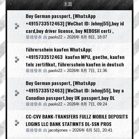
主題
Buy German passport, [WhatsApp
+4915733512463] [WeChat ID: Johnyj55],buy id
card,buy driver license, buy NEBOSH certi ,
最後發表 由
paolo22
«
2026年 8月 8日, 18:07
führerschein kaufen WhatsApp;
+4915733512463 kaufen MPU, goethe, kaufen
telc zertifikat, führerschein kaufen in deutsch
最後發表 由
paolo22
«
2026年 8月 7日, 11:36
Buy German passport, [WhatsApp
+4915733512463] [WeChat ID: Johnyj55], buy a
Canadian passport,buy UK passport,buy DL
最後發表 由
paolo22
«
2026年 8月 7日, 09:24
CC-CVV BANK-TRANSFERS FULLZ MOBILE DEPOSITS
LOGINS LLC BANK STATMNTS DL-SSN PROS
最後發表 由
jacobjones
«
2026年 8月 5日, 20:41