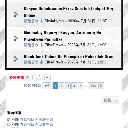
Kasyno Doladowanie Przez Sms lub Jackpot Gry
Online
最後發表 由
SkylaHymn
«
2026年 7月 31日, 11:07
Minimalny Depozyt Kasyno, Automaty Na
Prawdziwe PieniąDze
最後發表 由
ElisePrews
«
2026年 7月 31日, 11:06
Black Jack Online Na Pieniądze i Poker Jak Grac
最後發表 由
ElisePrews
«
2026年 7月 31日, 11:02
發表主題
第
1
頁 (共
386
頁)
1
2
3
4
5
386
下一頁
9630 個主題
…
前往
版面權限
您
不能
在這個版面發表主題
您
不能
在這個版面回覆主題