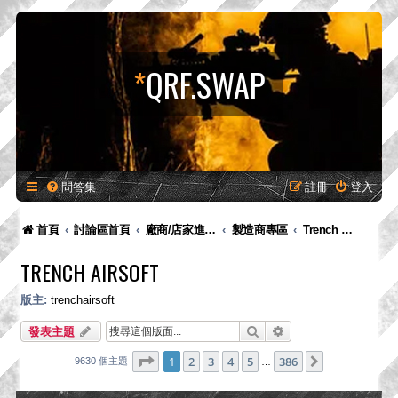
*
QRF.SWAP
問答集
註冊
登入
首頁
討論區首頁
廠商/店家進駐專區-供廠商-供廠商/店家發布新品預告、產品消息，嚴禁販售！
製造商專區
Trench airsoft
TRENCH AIRSOFT
版主:
trenchairsoft
搜尋
進階搜尋
發表主題
第
1
頁 (共
386
頁)
1
2
3
4
5
386
下一頁
9630 個主題
…