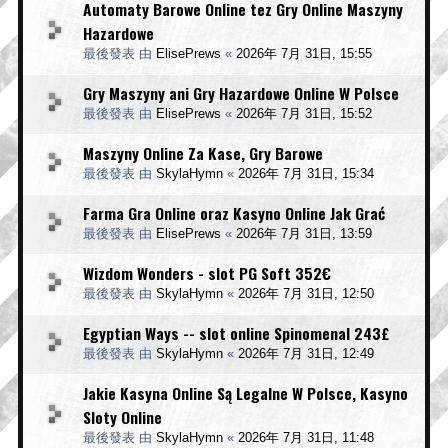
Automaty Barowe Online tez Gry Online Maszyny
Hazardowe
最後發表 由
ElisePrews
«
2026年 7月 31日, 15:55
Gry Maszyny ani Gry Hazardowe Online W Polsce
最後發表 由
ElisePrews
«
2026年 7月 31日, 15:52
Maszyny Online Za Kase, Gry Barowe
最後發表 由
SkylaHymn
«
2026年 7月 31日, 15:34
Farma Gra Online oraz Kasyno Online Jak Grać
最後發表 由
ElisePrews
«
2026年 7月 31日, 13:59
Wizdom Wonders - slot PG Soft 352€
最後發表 由
SkylaHymn
«
2026年 7月 31日, 12:50
Egyptian Ways -- slot online Spinomenal 243£
最後發表 由
SkylaHymn
«
2026年 7月 31日, 12:49
Jakie Kasyna Online Są Legalne W Polsce, Kasyno
Sloty Online
最後發表 由
SkylaHymn
«
2026年 7月 31日, 11:48