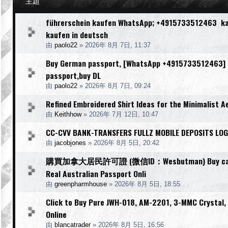
主題
führerschein kaufen WhatsApp; +4915733512463 kauf
kaufen in deutsch
由
paolo22
»
2026年 8月 7日, 11:37
Buy German passport, [WhatsApp +4915733512463] [W
passport,buy DL
由
paolo22
»
2026年 8月 7日, 09:24
Refined Embroidered Shirt Ideas for the Minimalist A
由
Keithhow
»
2026年 7月 12日, 10:47
CC-CVV BANK-TRANSFERS FULLZ MOBILE DEPOSITS LOG
由
jacobjones
»
2026年 8月 5日, 20:42
購買加拿大居民許可證 (微信ID：Wesbutman) Buy canadian 
Real Australian Passport Onli
由
greenpharmhouse
»
2026年 8月 5日, 18:55
Click to Buy Pure JWH-018, AM-2201, 3-MMC Crystal
Online
由
blancatrader
»
2026年 8月 5日, 16:56