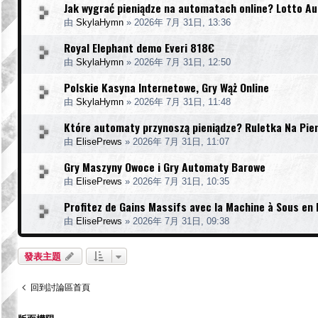
Jak wygrać pieniądze na automatach online? Lotto A
由
SkylaHymn
»
2026年 7月 31日, 13:36
Royal Elephant demo Everi 818€
由
SkylaHymn
»
2026年 7月 31日, 12:50
Polskie Kasyna Internetowe, Gry Wąż Online
由
SkylaHymn
»
2026年 7月 31日, 11:48
Które automaty przynoszą pieniądze? Ruletka Na Pie
由
ElisePrews
»
2026年 7月 31日, 11:07
Gry Maszyny Owoce i Gry Automaty Barowe
由
ElisePrews
»
2026年 7月 31日, 10:35
Profitez de Gains Massifs avec la Machine à Sous en
由
ElisePrews
»
2026年 7月 31日, 09:38
發表主題
回到討論區首頁