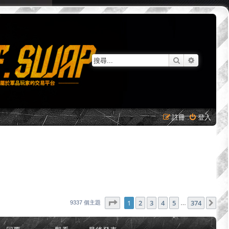
搜尋
進階搜尋
註冊
登入
第
1
頁 (共
374
頁)
1
2
3
4
5
374
下
9337 個主題
…