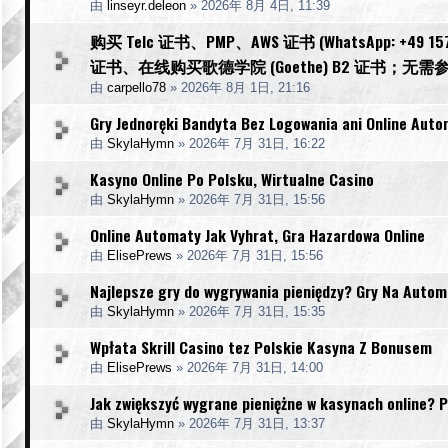
由
linseyr.deleon
»
2026年 8月 4日, 11:39
购买 Telc 证书、PMP、AWS 证书 (WhatsApp: +49 
证书、在线购买歌德学院 (Goethe) B2 证书；
由
carpello78
»
2026年 8月 1日, 21:16
Gry Jednoręki Bandyta Bez Logowania ani Online Auto
由
SkylaHymn
»
2026年 7月 31日, 16:22
Kasyno Online Po Polsku, Wirtualne Casino
由
SkylaHymn
»
2026年 7月 31日, 15:56
Online Automaty Jak Vyhrat, Gra Hazardowa Online
由
ElisePrews
»
2026年 7月 31日, 15:56
Najlepsze gry do wygrywania pieniędzy? Gry Na Autom
由
SkylaHymn
»
2026年 7月 31日, 15:35
Wpłata Skrill Casino tez Polskie Kasyna Z Bonusem
由
ElisePrews
»
2026年 7月 31日, 14:00
Jak zwiększyć wygrane pieniężne w kasynach online? 
由
SkylaHymn
»
2026年 7月 31日, 13:37