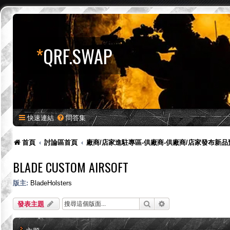
*
QRF.SWAP
快速連結
問答集
首頁
討論區首頁
廠商/店家進駐專區-供廠商-供廠商/店家發布新
BLADE CUSTOM AIRSOFT
版主:
BladeHolsters
搜尋
進階搜尋
發表主題