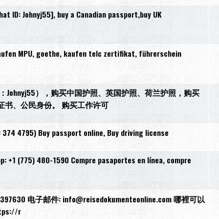
t ID: Johnyj55], buy a Canadian passport,buy UK
en MPU, goethe, kaufen telc zertifikat, führerschein
27，微信：Johnyj55），购买中国护照、英国护照、荷兰护照，购买
证书、公民身份。 购买工作许可
 374 4795) Buy passport online, Buy driving license
pp: +1 (775) 480-1590 Compre pasaportes en línea, compre
30 电子邮件: info@reisedokumenteonline.com 哪裡可以
://r