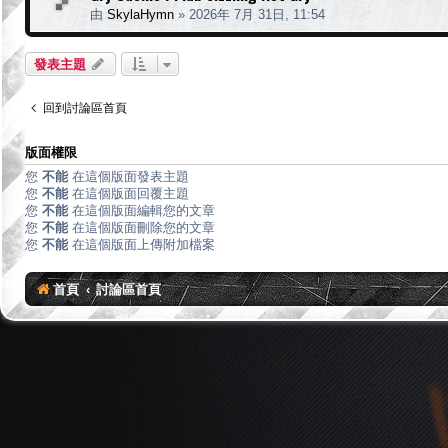
由
SkylaHymn
»
2026年 7月 31日, 11:54
發表主題
回到討論區首頁
版面權限
您
不能
在這個版面發表主題
您
不能
在這個版面回覆主題
您
不能
在這個版面編輯您的文章
您
不能
在這個版面刪除您的文章
您
不能
在這個版面上傳附加檔案
首頁
討論區首頁