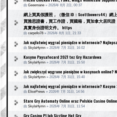
由
Geeemane
»
2026年 8月 2日, 00:37
網上買真假護照，（微信 ID：Scottbowers
買雅思證書，買工作證，買國籍，買加拿大居民證
真實身份證明文件。 https
由
carpello78
»
2026年 8月 1日, 21:33
Jak najłatwiej wygrać pieniądze w internecie? Najleps
由
SkylaHymn
»
2026年 7月 31日, 16:02
Kasyno Paysafecard 20Zł tez Gry Hazardowa
由
SkylaHymn
»
2026年 7月 31日, 15:50
Jak zwiększyć wygrane pieniężne w kasynach online? 
由
SkylaHymn
»
2026年 7月 31日, 15:40
Jak najłatwiej wygrać pieniądze w internecie? Kasyno
由
ElisePrews
»
2026年 7月 31日, 14:56
Stare Gry Automaty Online oraz Polskie Casino Online
由
SkylaHymn
»
2026年 7月 31日, 11:54
Gry Casino Pl lub Sizzling Hot Gry