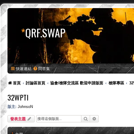
*
QRF.SWAP
快速連結
問答集
首頁
討論區首頁
協會/槍隊交流區 歡迎申請版面
槍隊專區
32
32WPTI
版主:
JohnsoN
搜尋
進階搜尋
發表主題