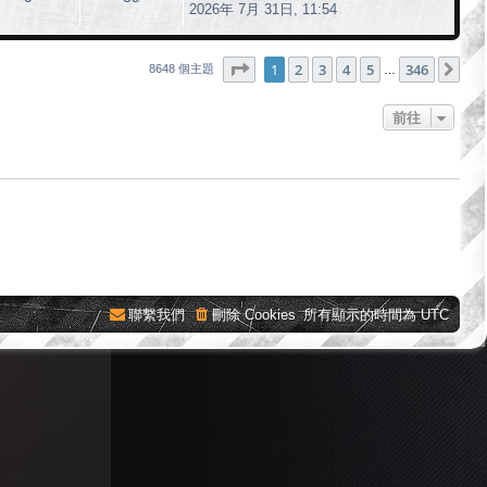
2026年 7月 31日, 11:54
第
1
頁 (共
346
頁)
1
2
3
4
5
346
下
8648 個主題
…
前往
聯繫我們
刪除 Cookies
所有顯示的時間為
UTC