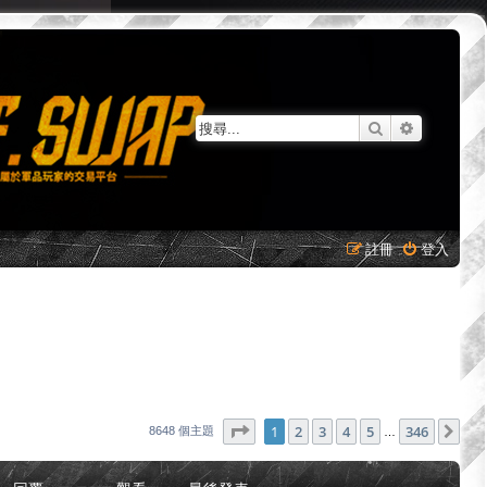
搜尋
進階搜尋
註冊
登入
第
1
頁 (共
346
頁)
1
2
3
4
5
346
下
8648 個主題
…