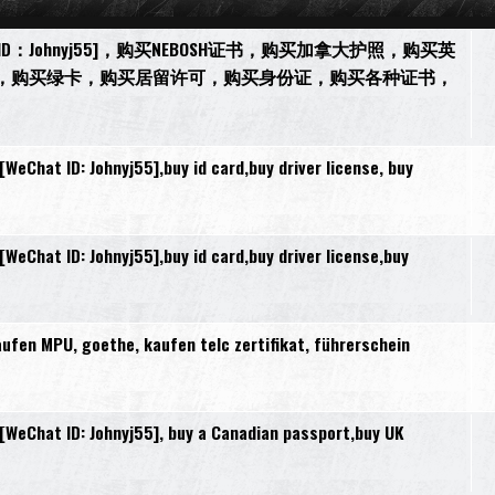
[微信ID：Johnyj55]，购买NEBOSH证书，购买加拿大护照，购买英
，购买绿卡，购买居留许可，购买身份证，购买各种证书，
Chat ID: Johnyj55],buy id card,buy driver license, buy
Chat ID: Johnyj55],buy id card,buy driver license,buy
en MPU, goethe, kaufen telc zertifikat, führerschein
eChat ID: Johnyj55], buy a Canadian passport,buy UK