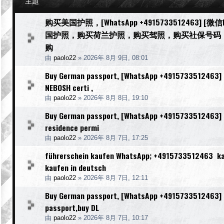
主題
购买美国护照，[WhatsApp +4915733512463] 
国护照，购买荷兰护照，购买驾照，购买社保号码
购
由
paolo22
»
2026年 8月 9日, 08:01
Buy German passport, [WhatsApp +4915733512463] [We
NEBOSH certi ,
由
paolo22
»
2026年 8月 8日, 19:10
Buy German passport, [WhatsApp +4915733512463] [We
residence permi
由
paolo22
»
2026年 8月 7日, 17:25
führerschein kaufen WhatsApp; +4915733512463 kauf
kaufen in deutsch
由
paolo22
»
2026年 8月 7日, 12:11
Buy German passport, [WhatsApp +4915733512463] [W
passport,buy DL
由
paolo22
»
2026年 8月 7日, 10:17